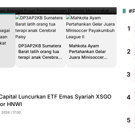
Minggu,
#
1
DP3AP2KB Sumatera
Mahkota Ayam
2
Barat latih orang tua
Pertahankan Gelar
terapi anak Cerebral
Juara Minisoccer
Palsy
Payakumbuh League
II
3
rakat
 Capital Luncurkan ETF Emas Syariah XSGO
4
tor HNWI
 2026 | 17:00
5