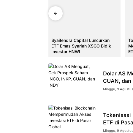
pital Tingkatkan
Syailendra Capital Luncurkan
To
di Jala Mas Jadi
ETF Emas Syariah XSGO Bidik
Me
Investor HNWI
ET
Dolar AS M
CUAN, dan
Minggu, 9 Agustus
Tokenisasi
ETF di Pasa
Minggu, 9 Agustus