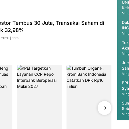
UNP
Kel
Ming
estor Tembus 30 Juta, Transaksi Saham di
Dol
INC
ak 32,98%
Ming
2026 | 13:15
Tok
Aks
Ming
Jum
Sah
Ming
BRI
Sya
Ming
Sum
Seb
Mas
Ming