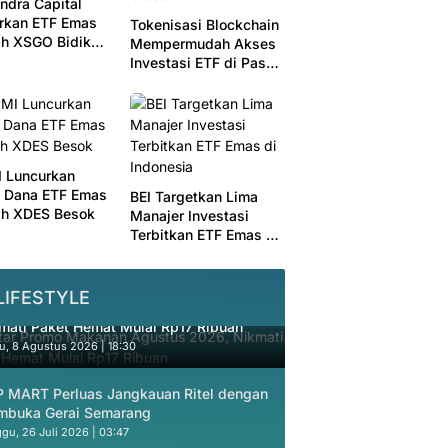
ndra Capital
rkan ETF Emas
Tokenisasi Blockchain
ah XSGO Bidik
Mempermudah Akses
tor HNWI
Investasi ETF di Pasar
Global
I Luncurkan
 Dana ETF Emas
BEI Targetkan Lima
ah XDES Besok
Manajer Investasi
Terbitkan ETF Emas di
Indonesia
LIFESTYLE
tar Promo Makanan Agustus 2026,
mati Paket Hemat Mulai Rp17 Ribuan
u, 8 Agustus 2026 | 18:30
 MART Perluas Jangkauan Ritel dengan
buka Gerai Semarang
gu, 26 Juli 2026 | 03:47