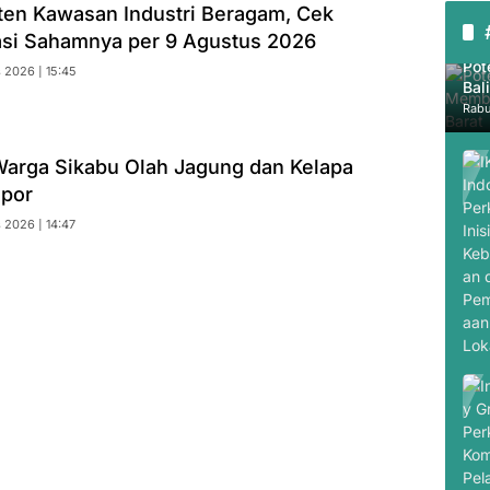
iten Kawasan Industri Beragam, Cek
i Sahamnya per 9 Agustus 2026
Pot
 2026 | 15:45
Bal
Sum
Rabu
Warga Sikabu Olah Jagung dan Kelapa
spor
 2026 | 14:47