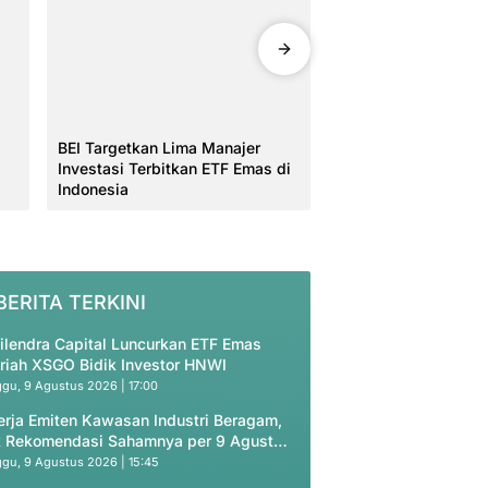
BEI Targetkan Lima Manajer
Bareskrim Sita Aset
Investasi Terbitkan ETF Emas di
Terkait Kasus Dana 
Indonesia
Indonesia
BERITA TERKINI
ilendra Capital Luncurkan ETF Emas
riah XSGO Bidik Investor HNWI
gu, 9 Agustus 2026 | 17:00
erja Emiten Kawasan Industri Beragam,
 Rekomendasi Sahamnya per 9 Agustus
26
gu, 9 Agustus 2026 | 15:45