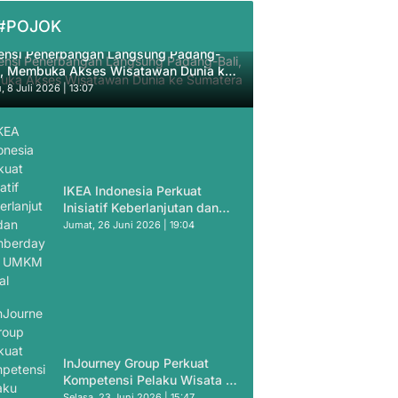
#POJOK
ensi Penerbangan Langsung Padang-
i, Membuka Akses Wisatawan Dunia ke
atera Barat
, 8 Juli 2026 | 13:07
IKEA Indonesia Perkuat
Inisiatif Keberlanjutan dan
Pemberdayaan UMKM Lokal
Jumat, 26 Juni 2026 | 19:04
InJourney Group Perkuat
Kompetensi Pelaku Wisata di
Labuan Bajo
Selasa, 23 Juni 2026 | 15:47