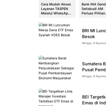
Dirut Bank Nagari
Cara Mudah Akses
Bank INA Gand
Sabet IAI Sumbar
Layanan TASPEN
Setiabudi AM
Award 2026,
Melalui WhatsApp
Perluas Pilihan
Perkuat Tata Kelola
Resmi
Produk Reksad
Perusahaan
Nasabah
BRI MI Lun
Besok
Minggu, 9 Agustus
Sumatera B
Pusat Pemb
Minggu, 9 Agustus
BEI Targetk
Emas di In