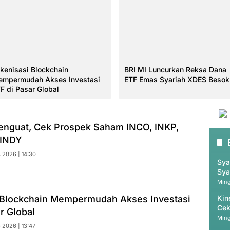
kenisasi Blockchain
BRI MI Luncurkan Reksa Dana
mpermudah Akses Investasi
ETF Emas Syariah XDES Besok
F di Pasar Global
enguat, Cek Prospek Saham INCO, INKP,
 INDY
 2026 | 14:30
Sya
Sya
Ming
 Blockchain Mempermudah Akses Investasi
Kin
Cek
r Global
20
Ming
 2026 | 13:47