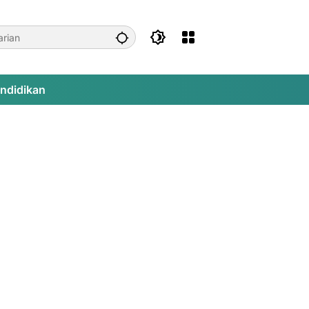
ndidikan
kota Ayam Pertahankan Gelar Juara Minis
akumbuh League II