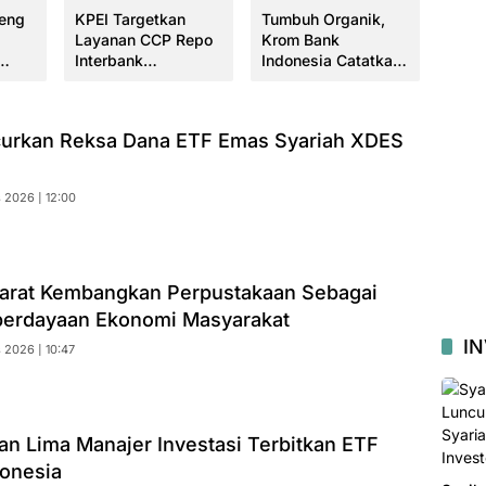
eng
KPEI Targetkan
Tumbuh Organik,
Indu
Layanan CCP Repo
Krom Bank
Perk
Interbank
Indonesia Catatkan
Sibe
ana
Beroperasi Mulai
DPK Rp10 Triliun
Anc
2027
Kece
curkan Reksa Dana ETF Emas Syariah XDES
 2026 | 12:00
arat Kembangkan Perpustakaan Sebagai
erdayaan Ekonomi Masyarakat
I
 2026 | 10:47
an Lima Manajer Investasi Terbitkan ETF
donesia