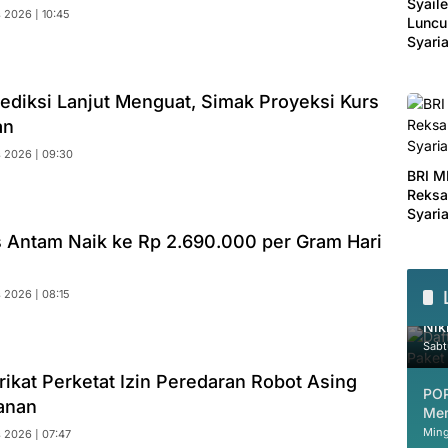
Syaile
 2026 | 10:45
Luncu
Syari
Inves
ediksi Lanjut Menguat, Simak Proyeksi Kurs
an
 2026 | 09:30
BRI M
Reksa
Syari
 Antam Naik ke Rp 2.690.000 per Gram Hari
 2026 | 08:15
Daf
Nik
Sabt
ikat Perketat Izin Peredaran Robot Asing
POP
anan
Mem
Ming
 2026 | 07:47