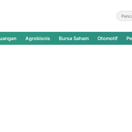
euangan
Agrobisnis
Bursa Saham
Otomotif
Pe
latih orang tua terapi anak
Mah
Pay