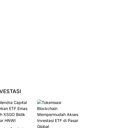
stri Keuangan
Beban Operasional
BSI Maslahat
etat Pertahanan
Tekan Laba Bank
Dorong Mas Udin
r Hadapi
Nagari Kuartal I
Kembangkan Usaha
aman
2026
Pecel
rdasan Buatan
NVESTASI