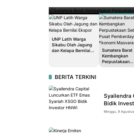
Minggu, 9 Agustus 2026 | 06:47
UNP Latih Warga
Sikabu Olah Jagung
Sumatera Barat
dan Kelapa Bernilai
Kembangkan
Ekspor
Perpustakaan
Sebagai Pusat
Pemberdayaan
BERITA TERKINI
Ekonomi Masya
Syailendra
Bidik Inves
Minggu, 9 Agustus