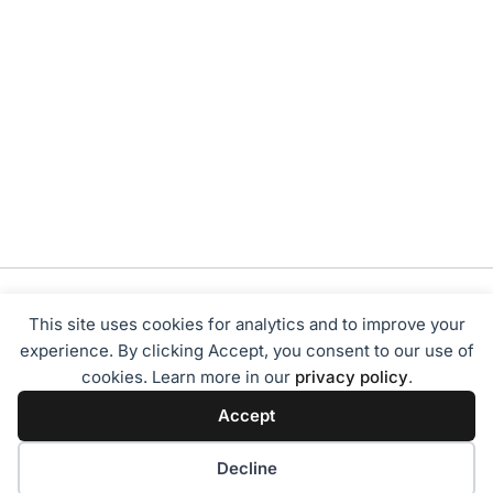
This site uses cookies for analytics and to improve your
experience. By clicking Accept, you consent to our use of
cookies. Learn more in our
privacy policy
.
Tentang Kami
Redaksi
Disclaimer
Privacy Policy
Accept
Terms of Service
Pedoman Media Siber
2024 - Sumbarbisnis.com
Decline