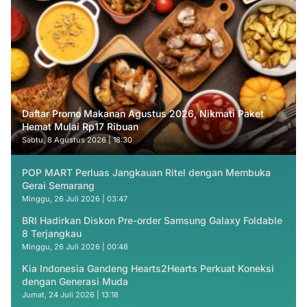
Daftar Promo Makanan Agustus 2026, Nikmati Paket
Hemat Mulai Rp17 Ribuan
Sabtu, 8 Agustus 2026 | 18:30
POP MART Perluas Jangkauan Ritel dengan Membuka
Gerai Semarang
Minggu, 26 Juli 2026 | 03:47
BRI Hadirkan Diskon Pre-order Samsung Galaxy Foldable
8 Terjangkau
Minggu, 26 Juli 2026 | 00:48
Kia Indonesia Gandeng Hearts2Hearts Perkuat Koneksi
dengan Generasi Muda
Jumat, 24 Juli 2026 | 13:18