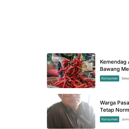
Kemendag A
Bawang Me
Konsumen
Sela
Warga Pasa
Tetap Norm
Konsumen
Juma