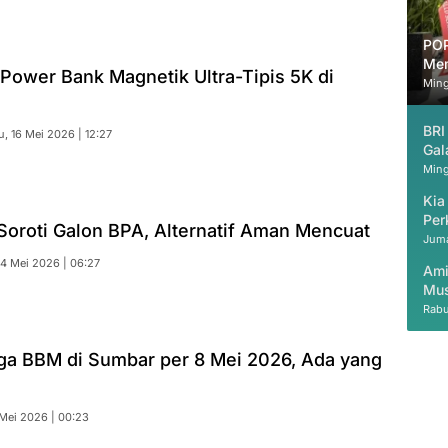
POP
Mem
s Power Bank Magnetik Ultra-Tipis 5K di
Ming
BRI
u, 16 Mei 2026 | 12:27
Gal
Ming
Kia
Per
oroti Galon BPA, Alternatif Aman Mencuat
Juma
14 Mei 2026 | 06:27
Ami
Mus
Rabu
ga BBM di Sumbar per 8 Mei 2026, Ada yang
 Mei 2026 | 00:23