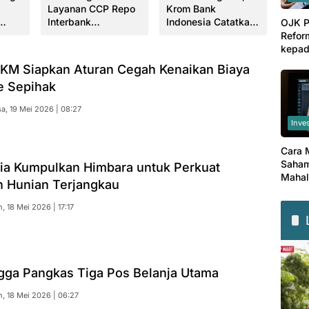
Layanan CCP Repo
Krom Bank
Perk
Interbank
Indonesia Catatkan
Sibe
OJK P
ana
Beroperasi Mulai
DPK Rp10 Triliun
Anc
Refor
2027
Kece
kepad
Globa
KM Siapkan Aturan Cegah Kenaikan Biaya
e Sepihak
sa, 19 Mei 2026 | 08:27
Inve
Cara 
Saham
ia Kumpulkan Himbara untuk Perkuat
Mahal
 Hunian Terjangkau
Seben
, 18 Mei 2026 | 17:17
ga Pangkas Tiga Pos Belanja Utama
n, 18 Mei 2026 | 06:27