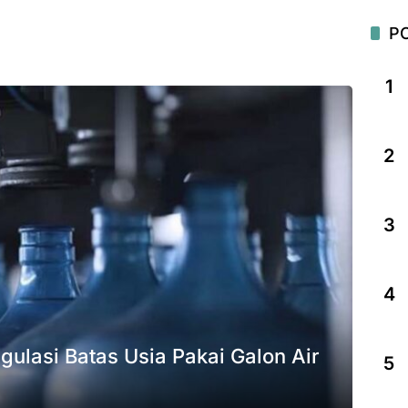
P
1
2
3
4
ulasi Batas Usia Pakai Galon Air
5