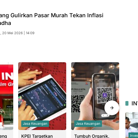
ng Gulirkan Pasar Murah Tekan Inflasi
adha
, 20 Mei 2026 | 14:09
I
Jasa Keuangan
Jasa Keuangan
Finte
eng
KPEI Targetkan
Tumbuh Organik,
Indu
Inve