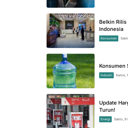
Belkin Rili
Indonesia
Konsumen
Sabt
Konsumen S
Industri
Kamis, 
Update Har
Turun!
Energi
Sabtu, 9