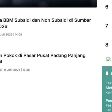
6
a BBM Subsidi dan Non Subsidi di Sumbar
7
2026
 Juli 2026 | 14:08
8
n Pokok di Pasar Pusat Padang Panjang
il
t, 19 Juni 2026 | 13:38
Tek
Men
Kami
Pem
Fas
Kami