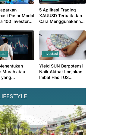
etat Pertahanan
Tekan Laba Bank
Dorong Mas Udin
r Hadapi
Nagari Kuartal I
Kembangkan Usaha
aparkan
5 Aplikasi Trading
aman
2026
Pecel
masi Pasar Modal
XAUUSD Terbaik dan
rdasan Buatan
a 100 Investor
Cara Menggunakannya
l
dengan Mudah
stasi
Investasi
Menentukan
Yield SUN Berpotensi
 Murah atau
Naik Akibat Lonjakan
 yang
Imbal Hasil US
arnya
Treasury
LIFESTYLE