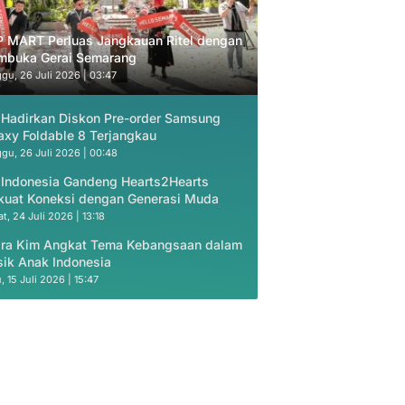
 MART Perluas Jangkauan Ritel dengan
buka Gerai Semarang
gu, 26 Juli 2026 | 03:47
 Hadirkan Diskon Pre-order Samsung
axy Foldable 8 Terjangkau
gu, 26 Juli 2026 | 00:48
 Indonesia Gandeng Hearts2Hearts
kuat Koneksi dengan Generasi Muda
t, 24 Juli 2026 | 13:18
ra Kim Angkat Tema Kebangsaan dalam
ik Anak Indonesia
, 15 Juli 2026 | 15:47