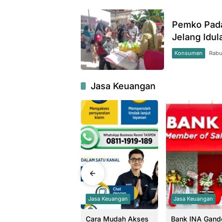
Pemko Pada
Jelang Idul
Konsumen
Rabu
Jasa Keuangan
Jasa Keuangan
Jasa Keuangan
Jasa Keuangan
Dirut Bank Nagari
Cara Mudah Akses
Bank INA Gand