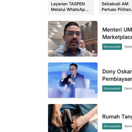
Sabet IAI Sumbar
Layanan TASPEN
Setiabudi AM
Award 2026,
Melalui WhatsApp
Perluas Pilihan
Perkuat Tata Kelola
Resmi
Produk Reksad
Perusahaan
Nasabah
Menteri UM
Marketplac
Konsumen
Sela
Dony Oskar
Pembiayaan
Konsumen
Senin
Rumah Tang
Konsumen
Seni