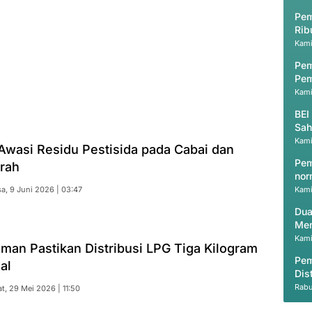
Pem
Rib
Kami
Pem
Pem
Kami
BEI
Sah
Kami
wasi Residu Pestisida pada Cabai dan
Pem
rah
nor
Kami
sa, 9 Juni 2026 | 03:47
Dua
Men
Kami
man Pastikan Distribusi LPG Tiga Kilogram
Pem
al
Dis
Rabu
t, 29 Mei 2026 | 11:50