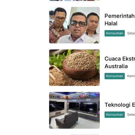
Pemerintah
Halal
Konsumen
Sela
Cuaca Ekst
Australia
Konsumen
Kami
Teknologi 
Konsumen
Sela