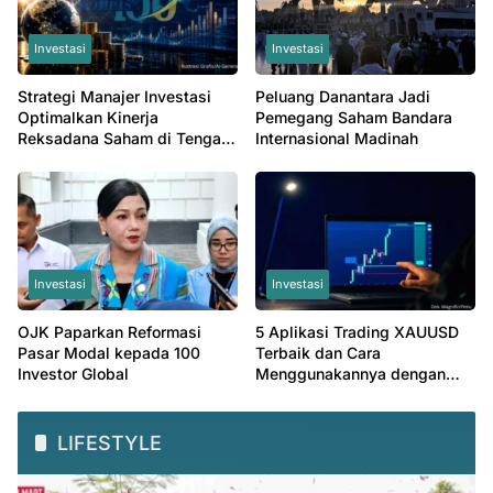
Investasi
Investasi
Strategi Manajer Investasi
Peluang Danantara Jadi
Optimalkan Kinerja
Pemegang Saham Bandara
Reksadana Saham di Tengah
Internasional Madinah
Valuasi Murah
Investasi
Investasi
OJK Paparkan Reformasi
5 Aplikasi Trading XAUUSD
Pasar Modal kepada 100
Terbaik dan Cara
Investor Global
Menggunakannya dengan
Mudah
LIFESTYLE