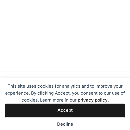
This site uses cookies for analytics and to improve your
experience. By clicking Accept, you consent to our use of
cookies. Learn more in our
privacy policy
.
Tentang Kami
Redaksi
Disclaimer
Privacy Policy
Accept
Terms of Service
Pedoman Media Siber
2024 - Sumbarbisnis.com
Decline