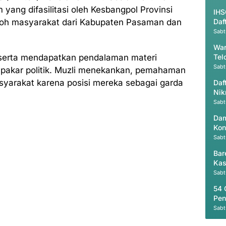
yang difasilitasi oleh Kesbangpol Provinsi
IHS
tokoh masyarakat dari Kabupaten Pasaman dan
Daf
Sabt
War
peserta mendapatkan pendalaman materi
Tel
Sabt
a pakar politik. Muzli menekankan, pemahaman
masyarakat karena posisi mereka sebagai garda
Daf
Nik
Sabt
Dam
Kon
Sabt
Bar
Kas
Sabt
54 
Pen
Sabt