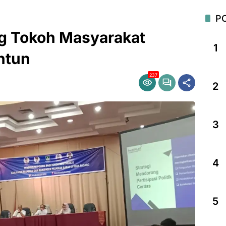
P
ng Tokoh Masyarakat
1
ntun
237
2
3
4
5