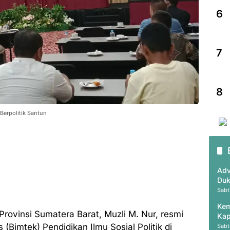
6
7
8
 Berpolitik Santun
Adv
Duk
Sabt
Kem
rovinsi Sumatera Barat, Muzli M. Nur, resmi
Kap
(Bimtek) Pendidikan Ilmu Sosial Politik di
Sabt