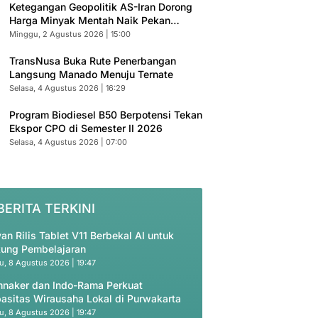
Ketegangan Geopolitik AS-Iran Dorong
Harga Minyak Mentah Naik Pekan
Depan
Minggu, 2 Agustus 2026 | 15:00
TransNusa Buka Rute Penerbangan
Langsung Manado Menuju Ternate
Selasa, 4 Agustus 2026 | 16:29
Program Biodiesel B50 Berpotensi Tekan
Ekspor CPO di Semester II 2026
Selasa, 4 Agustus 2026 | 07:00
BERITA TERKINI
an Rilis Tablet V11 Berbekal AI untuk
ung Pembelajaran
u, 8 Agustus 2026 | 19:47
naker dan Indo-Rama Perkuat
asitas Wirausaha Lokal di Purwakarta
u, 8 Agustus 2026 | 19:47