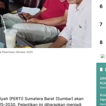
6
7
8
 Pelantikan Oktober 2025
DPR
KU
Kami
Kin
iyah (PERTI) Sumatera Barat (Sumbar) akan
Han
25-2030. Pelantikan ini diharapkan menjadi
Kami