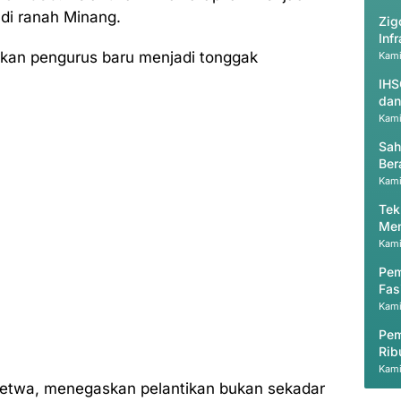
di ranah Minang.
Zig
Inf
kan pengurus baru menjadi tonggak
Kami
IHS
dan
Kami
Sah
Ber
Kami
Tek
Men
Kami
Pem
Fas
Kami
Pem
Rib
Kami
oetwa, menegaskan pelantikan bukan sekadar