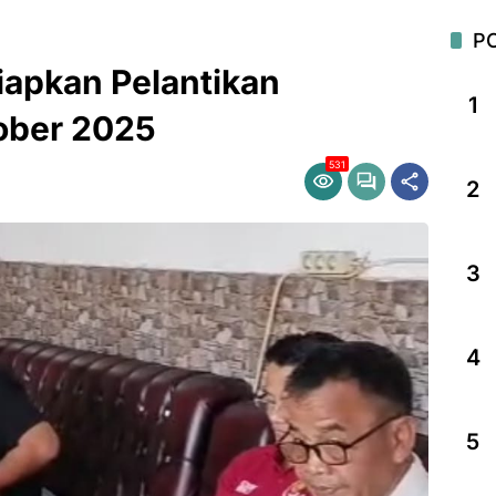
P
apkan Pelantikan
1
ober 2025
531
2
3
4
5