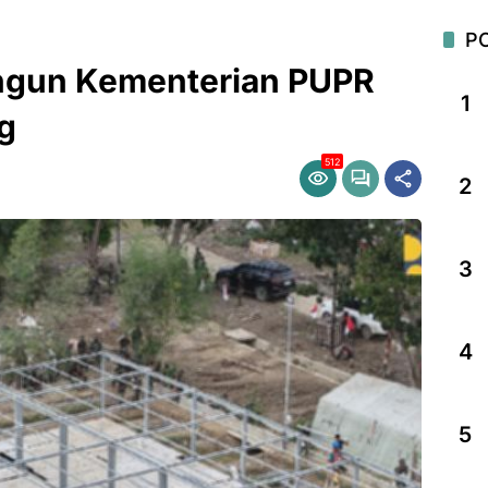
P
ngun Kementerian PUPR
1
g
512
2
3
4
5