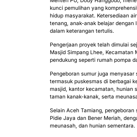
Menteri PU, Dody Hanggodo, menek
kunci pemulihan yang komprehensif
hidup masyarakat. Ketersediaan a
tenang, anak-anak belajar dengan l
dalam keterangan tertulis.
Pengerjaan proyek telah dimulai s
Masjid Simpang Lhee, Kecamatan Ma
pendukung seperti rumah pompa da
Pengeboran sumur juga menyasar se
termasuk puskesmas di berbagai k
masjid, kantor kecamatan, hunian
taman kanak-kanak, serta meunas
Selain Aceh Tamiang, pengeboran s
Pidie Jaya dan Bener Meriah, deng
meunasah, dan hunian sementara.