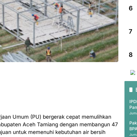
6
7
8
IPD
Pam
Juma
rjaan Umum (PU) bergerak cepat memulihkan
Pak
Kabupaten Aceh Tamiang dengan membangun 47
BPA
ertujuan untuk memenuhi kebutuhan air bersih
Juma