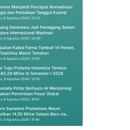
ernur Mahyeldi Percepat Normalisasi
gai dan Perbaikan Tanggul Kuranji
s, 6 Agustus 2026 | 22:47
uang Danantara Jadi Pemegang Saham
dara Internasional Madinah
s, 6 Agustus 2026 | 22:45
jualan Kalbe Farma Tumbuh 14 Persen,
fitabilitas Masih Tertekan
s, 6 Agustus 2026 | 21:30
a Tugu Pratama Indonesia Tembus
80,29 Miliar di Semester I-2026
s, 6 Agustus 2026 | 20:15
amata Pintar Berbasis AI Mendorong
jakan Permintaan Pasar Global
s, 6 Agustus 2026 | 19:47
rie Sumatera Plantations Resmi
bitkan 14,50 Miliar Saham Baru via
vate Placement
s, 6 Agustus 2026 | 17:45