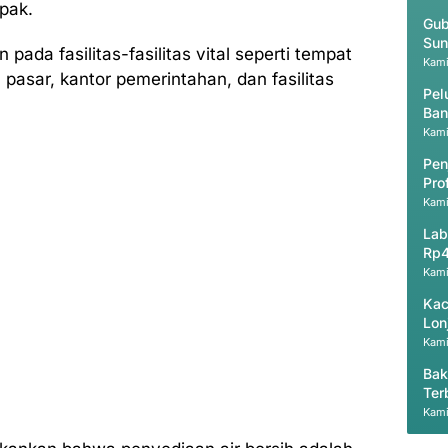
pak.
Gub
Sun
ada fasilitas-fasilitas vital seperti tempat
Kami
 pasar, kantor pemerintahan, dan fasilitas
Pel
Ban
Kami
Pen
Pro
Kami
Lab
Rp4
Kami
Kac
Lon
Kami
Bak
Ter
Pri
Kami