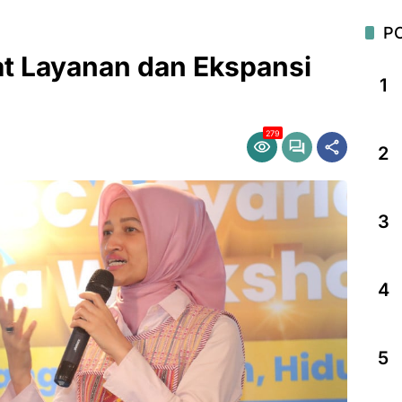
P
t Layanan dan Ekspansi
1
279
2
3
4
5