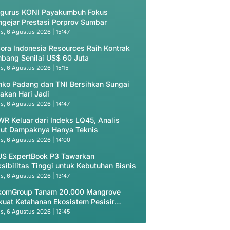
gurus KONI Payakumbuh Fokus
gejar Prestasi Porprov Sumbar
s, 6 Agustus 2026 | 15:47
ora Indonesia Resources Raih Kontrak
bang Senilai US$ 60 Juta
s, 6 Agustus 2026 | 15:15
ko Padang dan TNI Bersihkan Sungai
akan Hari Jadi
s, 6 Agustus 2026 | 14:47
R Keluar dari Indeks LQ45, Analis
ut Dampaknya Hanya Teknis
s, 6 Agustus 2026 | 14:00
S ExpertBook P3 Tawarkan
ksibilitas Tinggi untuk Kebutuhan Bisnis
s, 6 Agustus 2026 | 13:47
komGroup Tanam 20.000 Mangrove
kuat Ketahanan Ekosistem Pesisir
onesia
s, 6 Agustus 2026 | 12:45