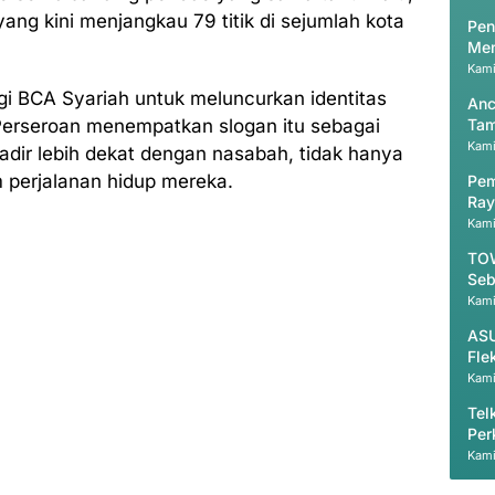
yang kini menjangkau 79 titik di sejumlah kota
Pen
Men
Kami
agi BCA Syariah untuk meluncurkan identitas
Anc
Perseroan menempatkan slogan itu sebagai
Tam
Kami
adir lebih dekat dengan nasabah, tidak hanya
m perjalanan hidup mereka.
Pem
Ray
Kami
TOW
Seb
Kami
ASU
Fle
Kami
Tel
Per
Ind
Kami