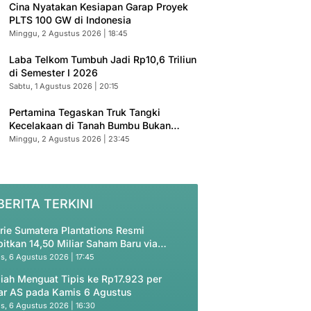
Cina Nyatakan Kesiapan Garap Proyek
PLTS 100 GW di Indonesia
Minggu, 2 Agustus 2026 | 18:45
Laba Telkom Tumbuh Jadi Rp10,6 Triliun
di Semester I 2026
Sabtu, 1 Agustus 2026 | 20:15
Pertamina Tegaskan Truk Tangki
Kecelakaan di Tanah Bumbu Bukan
Armada Resmi
Minggu, 2 Agustus 2026 | 23:45
BERITA TERKINI
rie Sumatera Plantations Resmi
bitkan 14,50 Miliar Saham Baru via
vate Placement
s, 6 Agustus 2026 | 17:45
iah Menguat Tipis ke Rp17.923 per
ar AS pada Kamis 6 Agustus
s, 6 Agustus 2026 | 16:30