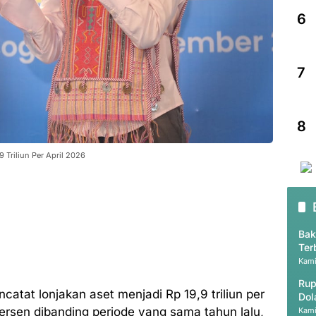
6
7
8
 Triliun Per April 2026
Bak
Ter
Pri
Kami
Rup
atat lonjakan aset menjadi Rp 19,9 triliun per
Dol
persen dibanding periode yang sama tahun lalu,
Kami