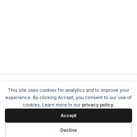
This site uses cookies for analytics and to improve your
experience. By clicking Accept, you consent to our use of
cookies. Learn more in our
privacy policy
.
Tentang Kami
Redaksi
Disclaimer
Privacy Policy
Accept
Terms of Service
Pedoman Media Siber
2024 - Sumbarbisnis.com
Decline