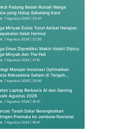
kot Padang Bedah Rumah Warga
sia yang Hidup Sebatang Kara
t, 7 Agustus 2026 | 22:47
ga Minyak Dunia Turun Akibat Harapan
epakatan Selat Hormuz
t, 7 Agustus 2026 | 22:30
ga Emas Diprediksi Makin Volatil Dipicu
ga Minyak dan The Fed
t, 7 Agustus 2026 | 21:15
ategi Manajer Investasi Optimalkan
erja Reksadana Saham di Tengah
uasi Murah
t, 7 Agustus 2026 | 20:00
etan Laptop Berbasis AI dan Gaming
baik Agustus 2026
t, 7 Agustus 2026 | 19:47
rcab Tanah Datar Berangkatkan
tingen Pramuka ke Jambore Nasional
t, 7 Agustus 2026 | 19:47