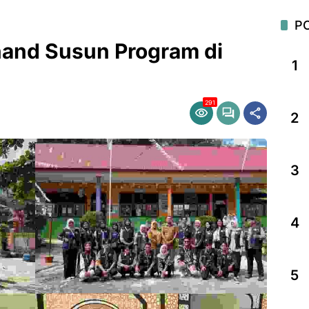
P
and Susun Program di
1
291
2
3
4
5