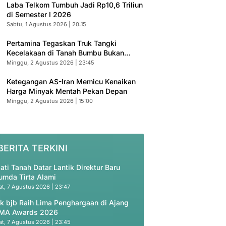
Laba Telkom Tumbuh Jadi Rp10,6 Triliun
di Semester I 2026
Sabtu, 1 Agustus 2026 | 20:15
Pertamina Tegaskan Truk Tangki
Kecelakaan di Tanah Bumbu Bukan
Armada Resmi
Minggu, 2 Agustus 2026 | 23:45
Ketegangan AS-Iran Memicu Kenaikan
Harga Minyak Mentah Pekan Depan
Minggu, 2 Agustus 2026 | 15:00
BERITA TERKINI
ati Tanah Datar Lantik Direktur Baru
umda Tirta Alami
t, 7 Agustus 2026 | 23:47
k bjb Raih Lima Penghargaan di Ajang
MA Awards 2026
t, 7 Agustus 2026 | 23:45