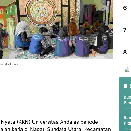
6
7
8
ndata Utara
Bup
Per
Juma
Ban
Nyata (KKN) Universitas Andalas periode
PRI
ian kerja di Nagari Sundata Utara, Kecamatan
Juma