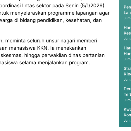
rdinasi lintas sektor pada Senin (5/1/2026).
Pem
 untuk menyelaraskan programme lapangan agar
Lan
Juma
arga di bidang pendidikan, kesehatan, dan
Har
Kes
Juma
an, meminta seluruh unsur nagari memberi
daan mahasiswa KKN. Ia menekankan
Har
Har
uskesmas, hingga perwakilan dinas pertanian
Juma
hasiswa selama menjalankan program.
Str
Kin
Val
Juma
Der
Ter
Juma
Kwa
Kon
Juma