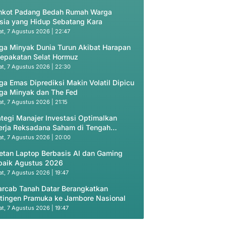
kot Padang Bedah Rumah Warga
sia yang Hidup Sebatang Kara
t, 7 Agustus 2026 | 22:47
ga Minyak Dunia Turun Akibat Harapan
epakatan Selat Hormuz
t, 7 Agustus 2026 | 22:30
ga Emas Diprediksi Makin Volatil Dipicu
ga Minyak dan The Fed
t, 7 Agustus 2026 | 21:15
ategi Manajer Investasi Optimalkan
erja Reksadana Saham di Tengah
uasi Murah
t, 7 Agustus 2026 | 20:00
etan Laptop Berbasis AI dan Gaming
baik Agustus 2026
t, 7 Agustus 2026 | 19:47
rcab Tanah Datar Berangkatkan
tingen Pramuka ke Jambore Nasional
t, 7 Agustus 2026 | 19:47