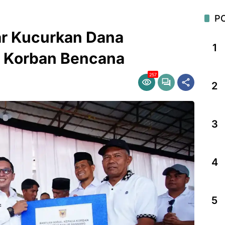
P
r Kucurkan Dana
1
 Korban Bencana
257
2
3
4
5