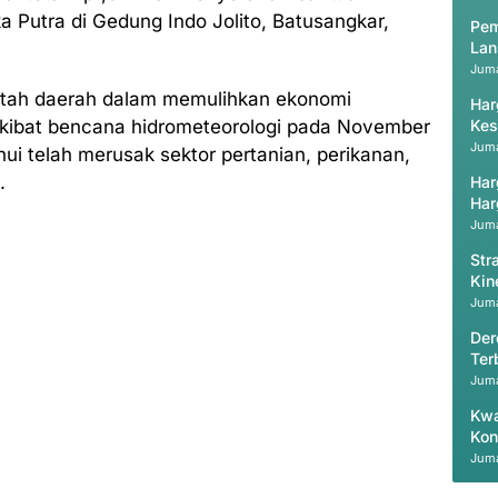
a Putra di Gedung Indo Jolito, Batusangkar,
Pem
Lan
Juma
ntah daerah dalam memulihkan ekonomi
Har
kibat bencana hidrometeorologi pada November
Kes
Juma
hui telah merusak sektor pertanian, perikanan,
.
Har
Har
Juma
Str
Kin
Val
Juma
Der
Ter
Juma
Kwa
Kon
Juma