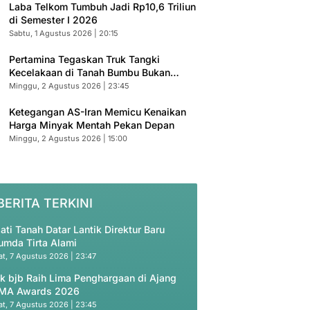
Laba Telkom Tumbuh Jadi Rp10,6 Triliun
di Semester I 2026
Sabtu, 1 Agustus 2026 | 20:15
Pertamina Tegaskan Truk Tangki
Kecelakaan di Tanah Bumbu Bukan
Armada Resmi
Minggu, 2 Agustus 2026 | 23:45
Ketegangan AS-Iran Memicu Kenaikan
Harga Minyak Mentah Pekan Depan
Minggu, 2 Agustus 2026 | 15:00
BERITA TERKINI
ati Tanah Datar Lantik Direktur Baru
umda Tirta Alami
t, 7 Agustus 2026 | 23:47
k bjb Raih Lima Penghargaan di Ajang
MA Awards 2026
t, 7 Agustus 2026 | 23:45