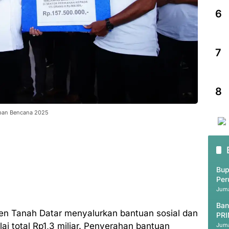
6
7
8
rban Bencana 2025
Bup
Per
Juma
Ban
en Tanah Datar menyalurkan bantuan sosial dan
PRI
ai total Rp1,3 miliar. Penyerahan bantuan
Juma