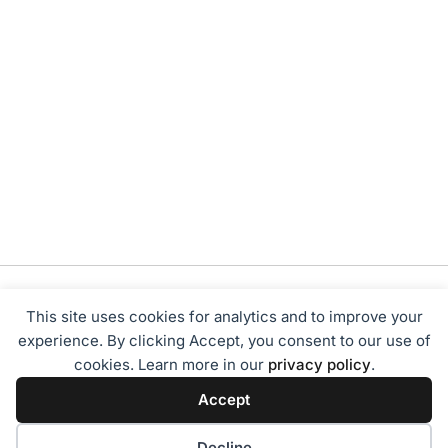
This site uses cookies for analytics and to improve your
experience. By clicking Accept, you consent to our use of
cookies. Learn more in our
privacy policy
.
Tentang Kami
Redaksi
Disclaimer
Privacy Policy
Accept
Terms of Service
Pedoman Media Siber
2024 - Sumbarbisnis.com
Decline