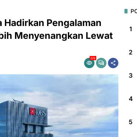
P
a Hadirkan Pengalaman
1
ebih Menyenangkan Lewat
2
579
3
4
5