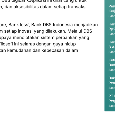
 DBS digibank.Aplikasi ini dirancang untuk
Per
dan aksesibilitas dalam setiap transaksi
Ker
Ak
Sabt
Har
re, Bank less’, Bank DBS Indonesia menjadikan
Rp2
 setiap inovasi yang dilakukan. Melalui DBS
Sabt
erupaya menciptakan sistem perbankan yang
Har
ilosofi ini selaras dengan gaya hidup
8 A
nkan kemudahan dan kebebasan dalam
Sabt
Ket
Bud
Sabt
Buk
Pem
Pen
Sabt
PT 
Per
Ter
Sabt