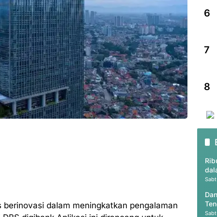
6
7
8
Rib
dal
Sabt
Dan
Ten
us berinovasi dalam meningkatkan pengalaman
Sabt