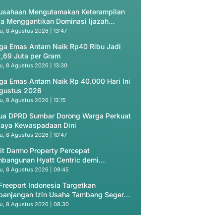
usahaan Mengutamakan Keterampilan
ja Menggantikan Dominasi Ijazah
ademik
u, 8 Agustus 2026 | 13:47
ga Emas Antam Naik Rp40 Ribu Jadi
,69 Juta per Gram
u, 8 Agustus 2026 | 13:30
ga Emas Antam Naik Rp 40.000 Hari Ini
gustus 2026
u, 8 Agustus 2026 | 12:15
ua DPRD Sumbar Dorong Warga Perkuat
aya Kewaspadaan Dini
u, 8 Agustus 2026 | 10:47
it Darmo Property Percepat
bangunan Hyatt Centric demi
dapatan Berkelanjutan
u, 8 Agustus 2026 | 09:45
Freeport Indonesia Targetkan
panjangan Izin Usaha Tambang Segera
bit
u, 8 Agustus 2026 | 08:30