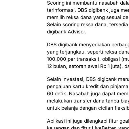
Scoring ini membantu nasabah dal
terinformasi. DBS digibank juga 
memilih reksa dana yang sesuai den
Selain scoring reksa dana, tersedia
digibank Advisor.
DBS digibank menyediakan berbaga
yang terjangkau, seperti reksa dana
100.000 per transaksi), obligasi (mu
12 bulan, setoran awal Rp 1 juta), d
Selain investasi, DBS digibank men
pengajuan kartu kredit dan pinjama
60 detik. Nasabah juga dapat memb
melakukan transfer dana tanpa bia
untuk belanja dengan cicilan fleksib
Aplikasi ini juga dilengkapi fitur 
keuangan dan fitur LiveBetter, ya