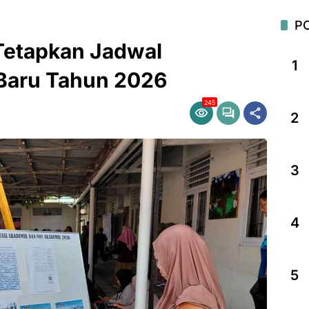
P
Tetapkan Jadwal
1
Baru Tahun 2026
245
2
3
4
5