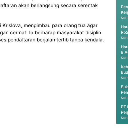
aftaran akan berlangsung secara serentak
Per
Ker
Ak
Sabt
i Krislova, mengimbau para orang tua agar
Har
an cermat. Ia berharap masyarakat disiplin
Rp2
Sabt
es pendaftaran berjalan tertib tanpa kendala.
Har
8 A
Sabt
Ket
Bud
Sabt
Buk
Pem
Pen
Sabt
PT 
Per
Ter
Sabt