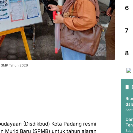
6
7
8
n SMP Tahun 2026
Rib
dal
Sabt
Dan
budayaan (Disdikbud) Kota Padang resmi
Ten
 Murid Baru (SPMB) untuk tahun ajaran
Sabt