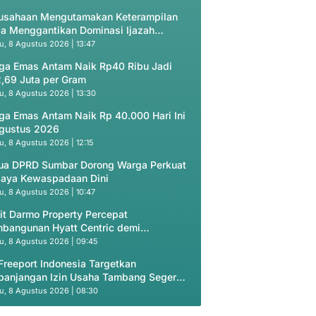
usahaan Mengutamakan Keterampilan
ja Menggantikan Dominasi Ijazah
ademik
u, 8 Agustus 2026 | 13:47
ga Emas Antam Naik Rp40 Ribu Jadi
,69 Juta per Gram
u, 8 Agustus 2026 | 13:30
ga Emas Antam Naik Rp 40.000 Hari Ini
gustus 2026
u, 8 Agustus 2026 | 12:15
ua DPRD Sumbar Dorong Warga Perkuat
aya Kewaspadaan Dini
u, 8 Agustus 2026 | 10:47
it Darmo Property Percepat
bangunan Hyatt Centric demi
dapatan Berkelanjutan
u, 8 Agustus 2026 | 09:45
Freeport Indonesia Targetkan
panjangan Izin Usaha Tambang Segera
bit
u, 8 Agustus 2026 | 08:30