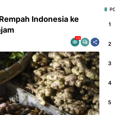
P
Rempah Indonesia ke
1
ajam
335
2
3
4
5