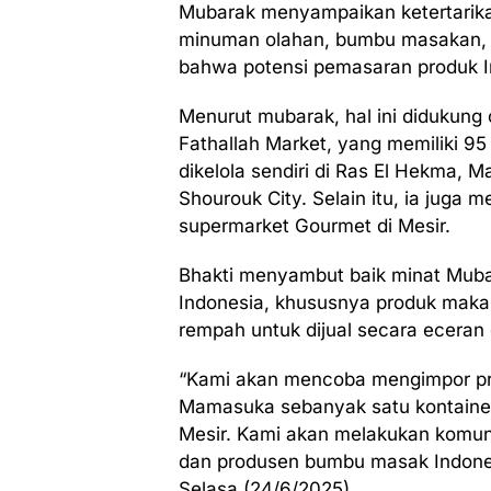
Mubarak menyampaikan ketertarik
minuman olahan, bumbu masakan, s
bahwa potensi pemasaran produk In
Menurut mubarak, hal ini didukun
Fathallah Market, yang memiliki 95
dikelola sendiri di Ras El Hekma, 
Shourouk City. Selain itu, ia juga
supermarket Gourmet di Mesir.
Bhakti menyambut baik minat Mub
Indonesia, khususnya produk mak
rempah untuk dijual secara eceran 
“Kami akan mencoba mengimpor pr
Mamasuka sebanyak satu kontainer 
Mesir. Kami akan melakukan komuni
dan produsen bumbu masak Indonesi
Selasa (24/6/2025).