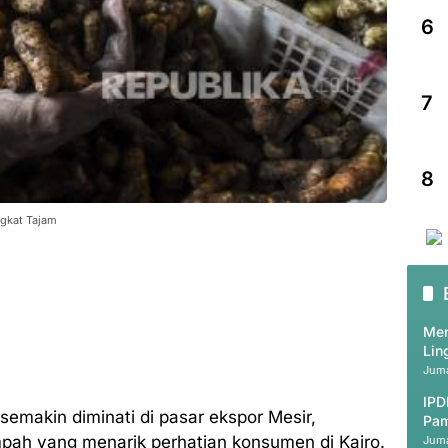
6
7
8
gkat Tajam
Men
Lin
Juma
IPD
semakin diminati di pasar ekspor Mesir,
Pam
ah yang menarik perhatian konsumen di Kairo.
Juma