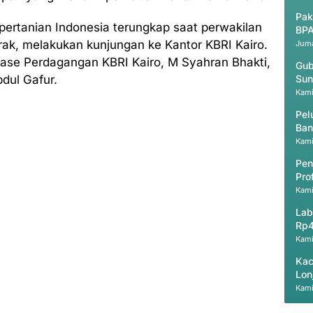
Pak
pertanian Indonesia terungkap saat perwakilan
BPA
rak, melakukan kunjungan ke Kantor KBRI Kairo.
Juma
Atase Perdagangan KBRI Kairo, M Syahran Bhakti,
Gub
dul Gafur.
Sun
Kami
Pel
Ban
Kami
Pen
Pro
Kami
Lab
Rp4
Kami
Kac
Lon
Kami