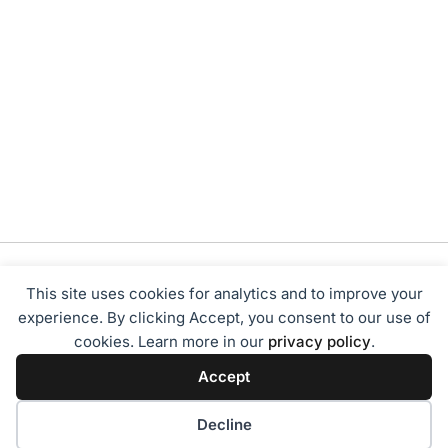
This site uses cookies for analytics and to improve your
experience. By clicking Accept, you consent to our use of
cookies. Learn more in our
privacy policy
.
Tentang Kami
Redaksi
Disclaimer
Privacy Policy
Accept
Terms of Service
Pedoman Media Siber
2024 - Sumbarbisnis.com
Decline