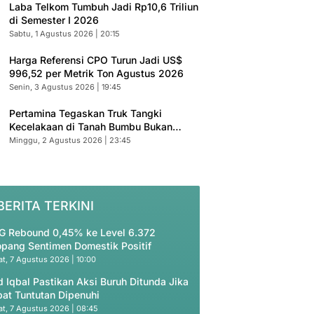
Laba Telkom Tumbuh Jadi Rp10,6 Triliun
di Semester I 2026
Sabtu, 1 Agustus 2026 | 20:15
Harga Referensi CPO Turun Jadi US$
996,52 per Metrik Ton Agustus 2026
Senin, 3 Agustus 2026 | 19:45
Pertamina Tegaskan Truk Tangki
Kecelakaan di Tanah Bumbu Bukan
Armada Resmi
Minggu, 2 Agustus 2026 | 23:45
BERITA TERKINI
G Rebound 0,45% ke Level 6.372
opang Sentimen Domestik Positif
t, 7 Agustus 2026 | 10:00
d Iqbal Pastikan Aksi Buruh Ditunda Jika
at Tuntutan Dipenuhi
t, 7 Agustus 2026 | 08:45