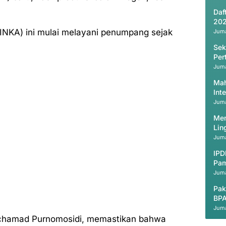
Daf
202
(INKA) ini mulai melayani penumpang sejak
Juma
Sek
Per
Juma
Mah
Int
Juma
Men
Lin
Juma
IPD
Pam
Juma
Pak
BPA
Juma
chamad Purnomosidi, memastikan bahwa