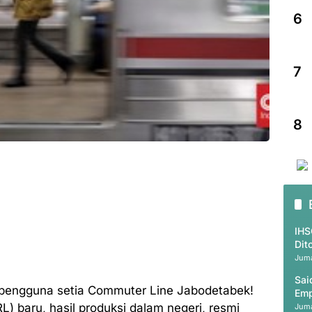
6
7
8
IHS
Dit
Juma
Sai
a pengguna setia Commuter Line Jabodetabek!
Emp
RL) baru, hasil produksi dalam negeri, resmi
Juma