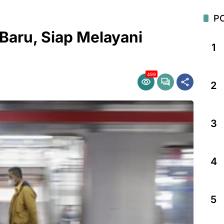
P
Baru, Siap Melayani
1
499
2
3
4
5