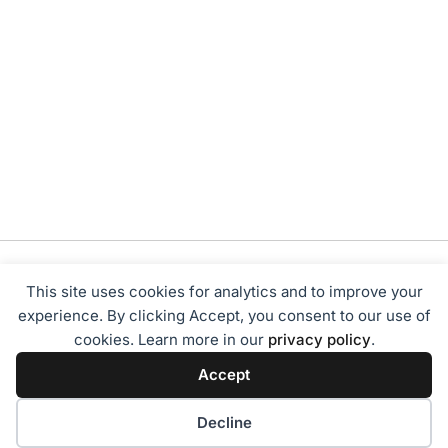
This site uses cookies for analytics and to improve your
experience. By clicking Accept, you consent to our use of
cookies. Learn more in our
privacy policy
.
Tentang Kami
Redaksi
Disclaimer
Privacy Policy
Accept
Terms of Service
Pedoman Media Siber
2024 - Sumbarbisnis.com
Decline