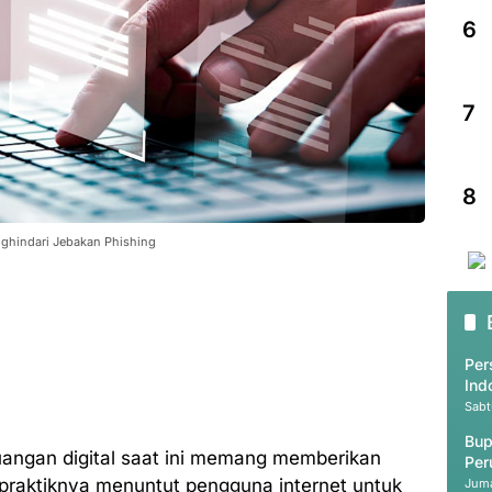
6
7
8
nghindari Jebakan Phishing
Per
Ind
Sabt
Bup
uangan digital saat ini memang memberikan
Per
 praktiknya menuntut pengguna internet untuk
Juma