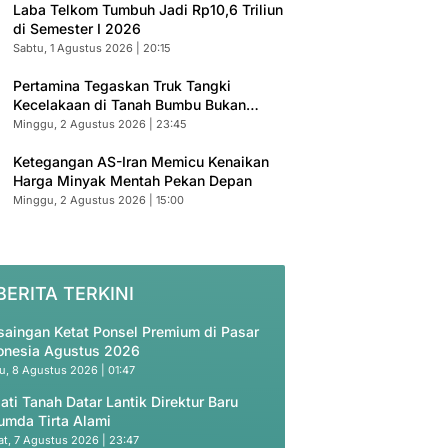
Laba Telkom Tumbuh Jadi Rp10,6 Triliun
di Semester I 2026
Sabtu, 1 Agustus 2026 | 20:15
Pertamina Tegaskan Truk Tangki
Kecelakaan di Tanah Bumbu Bukan
Armada Resmi
Minggu, 2 Agustus 2026 | 23:45
Ketegangan AS-Iran Memicu Kenaikan
Harga Minyak Mentah Pekan Depan
Minggu, 2 Agustus 2026 | 15:00
BERITA TERKINI
saingan Ketat Ponsel Premium di Pasar
onesia Agustus 2026
u, 8 Agustus 2026 | 01:47
ati Tanah Datar Lantik Direktur Baru
umda Tirta Alami
t, 7 Agustus 2026 | 23:47