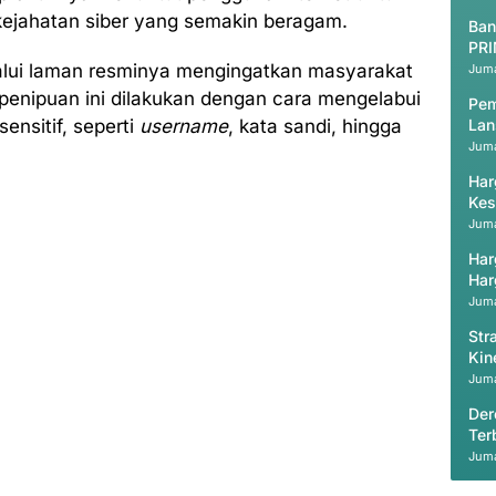
ejahatan siber yang semakin beragam.
Ban
PRI
alui laman resminya mengingatkan masyarakat
Juma
 penipuan ini dilakukan dengan cara mengelabui
Pem
ensitif, seperti
username
, kata sandi, hingga
Lan
Juma
Har
Kes
Juma
Har
Har
Juma
Str
Kin
Val
Juma
Der
Ter
Juma