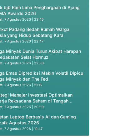
k bjb Raih Lima Penghargaan di Ajang
MA Awards 2026
t, 7 Agustus 2026 | 23:45
kot Padang Bedah Rumah Warga
sia yang Hidup Sebatang Kara
t, 7 Agustus 2026 | 22:47
ga Minyak Dunia Turun Akibat Harapan
epakatan Selat Hormuz
t, 7 Agustus 2026 | 22:30
ga Emas Diprediksi Makin Volatil Dipicu
ga Minyak dan The Fed
t, 7 Agustus 2026 | 21:15
ategi Manajer Investasi Optimalkan
erja Reksadana Saham di Tengah
uasi Murah
t, 7 Agustus 2026 | 20:00
etan Laptop Berbasis AI dan Gaming
baik Agustus 2026
t, 7 Agustus 2026 | 19:47