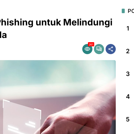
P
hishing untuk Melindungi
1
da
261
2
3
4
5