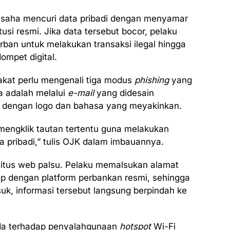
saha mencuri data pribadi dengan menyamar
tusi resmi. Jika data tersebut bocor, pelaku
an untuk melakukan transaksi ilegal hingga
mpet digital.
akat perlu mengenali tiga modus
phishing
yang
ma adalah melalui
e-mail
yang didesain
ap dengan logo dan bahasa yang meyakinkan.
mengklik tautan tertentu guna melakukan
a pribadi,” tulis OJK dalam imbauannya.
itus web palsu. Pelaku memalsukan alamat
rip dengan platform perbankan resmi, sehingga
k, informasi tersebut langsung berpindah ke
ada terhadap penyalahgunaan
hotspot
Wi-Fi