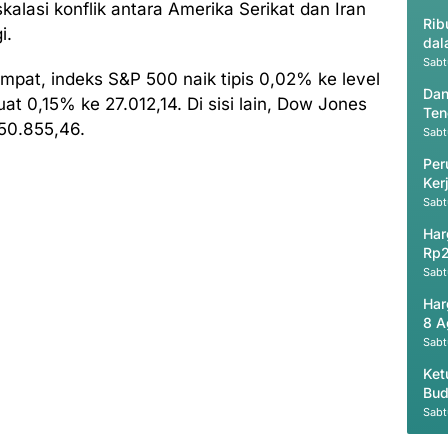
lasi konflik antara Amerika Serikat dan Iran
Rib
i.
dal
Sabt
pat, indeks S&P 500 naik tipis 0,02% ke level
Dan
 0,15% ke 27.012,14. Di sisi lain, Dow Jones
Ten
50.855,46.
Sabt
Per
Ker
Ak
Sabt
Har
Rp2
Sabt
Har
8 A
Sabt
Ket
Bud
Sabt