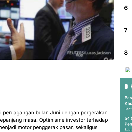
6
7
8
Bar
Kas
Sabt
 perdagangan bulan Juni dengan pergerakan
54 
i sepanjang masa. Optimisme investor terhadap
Pen
enjadi motor penggerak pasar, sekaligus
Sabt