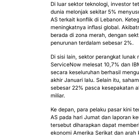
Di luar sektor teknologi, investor 
dunia melonjak sekitar 5% menyusul
AS terkait konflik di Lebanon. Ket
meningkatnya inflasi global. Akiba
berada di zona merah, dengan sek
penurunan terdalam sebesar 2%.
Di sisi lain, sektor perangkat lun
ServiceNow melesat 10,7% dan IBM
secara keseluruhan berhasil meng
akhir Januari lalu. Selain itu, sah
sebesar 22% pasca kesepakatan aku
miliar.
Ke depan, para pelaku pasar kini t
AS pada hari Jumat dan laporan k
tersebut diharapkan dapat member
ekonomi Amerika Serikat dan arah 