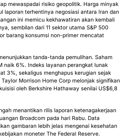
tetap mewaspadai risiko geopolitik. Harga minyak
 laporan terhentinya negosiasi antara Iran dan
egangan ini memicu kekhawatiran akan kembali
tnya, sembilan dari 11 sektor utama S&P 500
tor barang konsumsi non-primer mencatat
ak menunjukkan tanda-tanda pemulihan. Saham
 naik 6%. Indeks layanan perangkat lunak
uat 3%, sekaligus menghapus kerugian sejak
am Taylor Morrison Home Corp melonjak signifikan
isisi oleh Berkshire Hathaway senilai US$6,8
engah menantikan rilis laporan ketenagakerjaan
euangan Broadcom pada hari Rabu. Data
ikan gambaran lebih jelas mengenai kesehatan
kebijakan moneter The Federal Reserve.