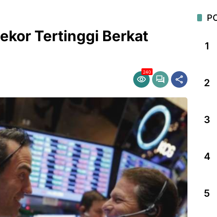
P
Rekor Tertinggi Berkat
1
240
2
3
4
5