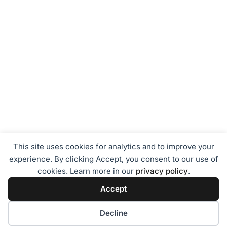
This site uses cookies for analytics and to improve your
experience. By clicking Accept, you consent to our use of
cookies. Learn more in our
privacy policy
.
Tentang Kami
Redaksi
Disclaimer
Privacy Policy
Accept
Terms of Service
Pedoman Media Siber
2024 - Sumbarbisnis.com
Decline