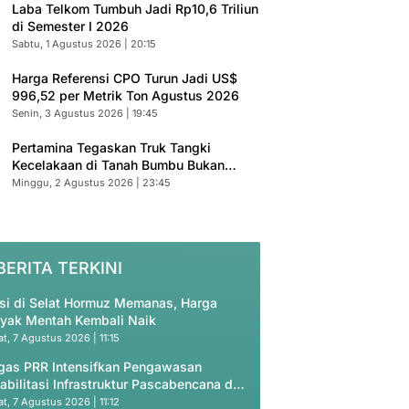
Laba Telkom Tumbuh Jadi Rp10,6 Triliun
di Semester I 2026
Sabtu, 1 Agustus 2026 | 20:15
Harga Referensi CPO Turun Jadi US$
996,52 per Metrik Ton Agustus 2026
Senin, 3 Agustus 2026 | 19:45
Pertamina Tegaskan Truk Tangki
Kecelakaan di Tanah Bumbu Bukan
Armada Resmi
Minggu, 2 Agustus 2026 | 23:45
BERITA TERKINI
si di Selat Hormuz Memanas, Harga
yak Mentah Kembali Naik
t, 7 Agustus 2026 | 11:15
gas PRR Intensifkan Pengawasan
abilitasi Infrastruktur Pascabencana di
eh
t, 7 Agustus 2026 | 11:12