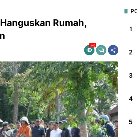
P
 Hanguskan Rumah,
1
an
342
2
3
4
5