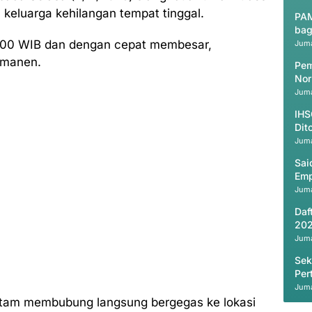
keluarga kehilangan tempat tinggal.
PAM
bag
14.00 WIB dan dengan cepat membesar,
Juma
rmanen.
Pem
Nor
Juma
IHS
Dit
Juma
Sai
Emp
Juma
Daf
202
Juma
Sek
Per
Juma
hitam membubung langsung bergegas ke lokasi