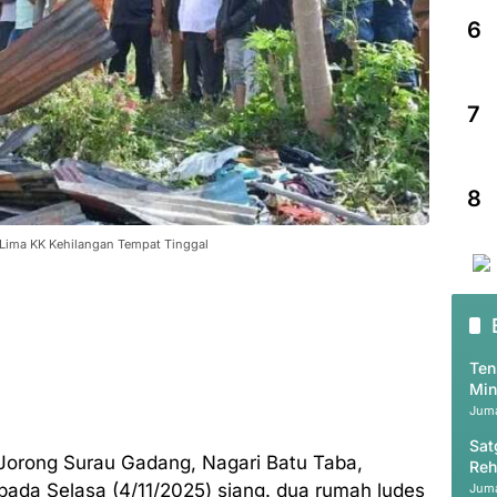
6
7
8
ima KK Kehilangan Tempat Tinggal
Ten
Min
Juma
Sat
orong Surau Gadang, Nagari Batu Taba,
Reh
Ac
da Selasa (4/11/2025) siang. dua rumah ludes
Juma