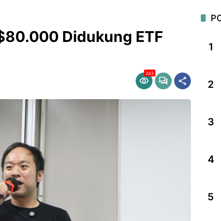
P
$80.000 Didukung ETF
1
243
2
3
4
5