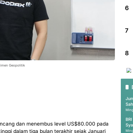
6
7
8
imen Geopolitik
Jum
Sah
Ming
BRI
 kencang dan menembus level US$80.000 pada
Sya
inggi dalam tiga bulan terakhir sejak Januari
Ming