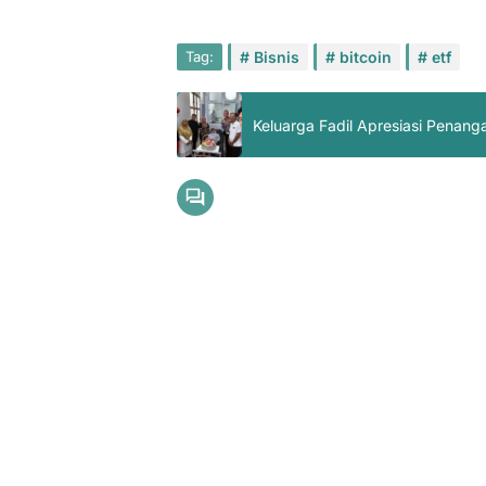
Tag:
Bisnis
bitcoin
etf
Keluarga Fadil Apresiasi Penan