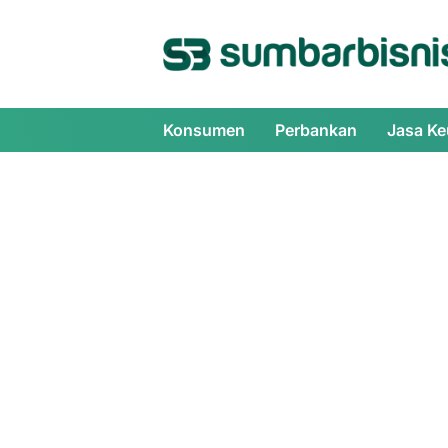
Langsung
ke
konten
Konsumen
Perbankan
Jasa K