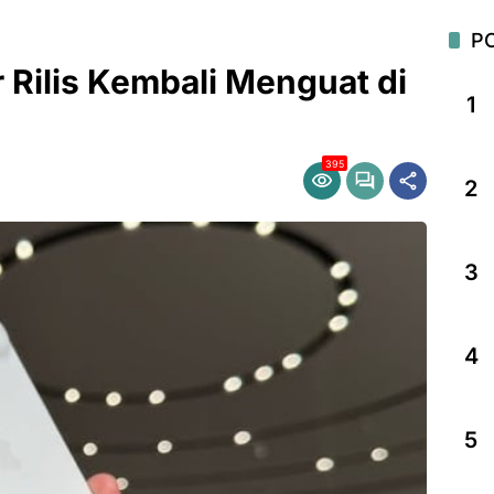
P
 Rilis Kembali Menguat di
1
395
2
3
4
5