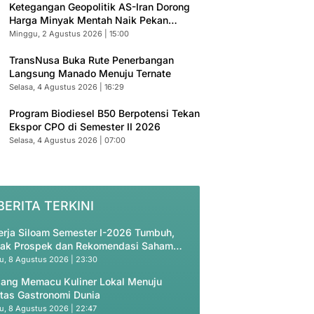
Ketegangan Geopolitik AS-Iran Dorong
Harga Minyak Mentah Naik Pekan
Depan
Minggu, 2 Agustus 2026 | 15:00
TransNusa Buka Rute Penerbangan
Langsung Manado Menuju Ternate
Selasa, 4 Agustus 2026 | 16:29
Program Biodiesel B50 Berpotensi Tekan
Ekspor CPO di Semester II 2026
Selasa, 4 Agustus 2026 | 07:00
BERITA TERKINI
erja Siloam Semester I-2026 Tumbuh,
ak Prospek dan Rekomendasi Saham
O
u, 8 Agustus 2026 | 23:30
ang Memacu Kuliner Lokal Menuju
tas Gastronomi Dunia
u, 8 Agustus 2026 | 22:47