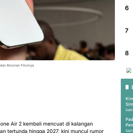
6
7
8
 dan Bocoran Fiturnya
Kin
Sim
SIL
Sabt
Pad
hone Air 2 kembali mencuat di kalangan
Pen
n tertunda hingga 2027, kini muncul rumor
Sabt