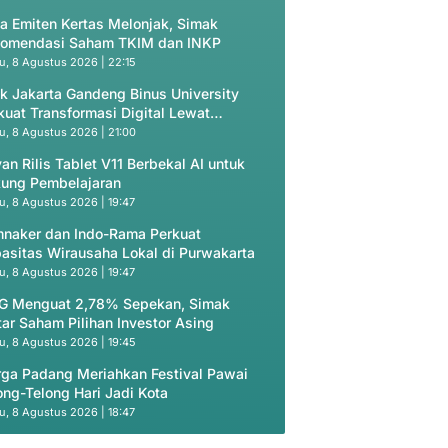
a Emiten Kertas Melonjak, Simak
omendasi Saham TKIM dan INKP
u, 8 Agustus 2026 | 22:15
k Jakarta Gandeng Binus University
kuat Transformasi Digital Lewat
gram ODP
u, 8 Agustus 2026 | 21:00
an Rilis Tablet V11 Berbekal AI untuk
ung Pembelajaran
u, 8 Agustus 2026 | 19:47
naker dan Indo-Rama Perkuat
asitas Wirausaha Lokal di Purwakarta
u, 8 Agustus 2026 | 19:47
G Menguat 2,78% Sepekan, Simak
tar Saham Pilihan Investor Asing
u, 8 Agustus 2026 | 19:45
ga Padang Meriahkan Festival Pawai
ong-Telong Hari Jadi Kota
u, 8 Agustus 2026 | 18:47