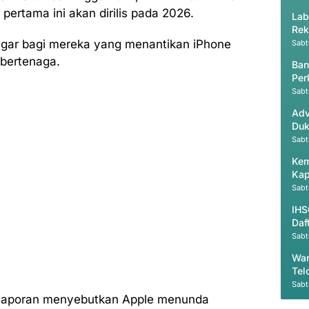
pertama ini akan dirilis pada 2026.
Lab
Rek
segar bagi mereka yang menantikan iPhone
Sabt
 bertenaga.
Ban
Per
Pro
Sabt
Adv
Duk
Sabt
Kem
Kap
Sabt
IHS
Daf
Sabt
War
Tel
Sabt
 laporan menyebutkan Apple menunda