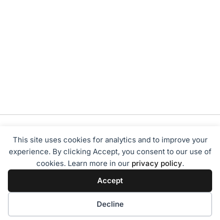
This site uses cookies for analytics and to improve your
experience. By clicking Accept, you consent to our use of
cookies. Learn more in our
privacy policy
.
Tentang Kami
Redaksi
Disclaimer
Privacy Policy
Accept
Terms of Service
Pedoman Media Siber
2024 - Sumbarbisnis.com
Decline