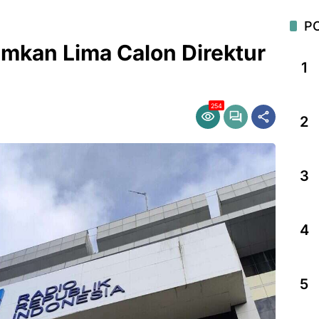
P
mkan Lima Calon Direktur
1
254
2
3
4
5