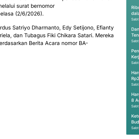
lalui surat bernomor
Rib
lasa (2/6/2026).
dal
Sabt
rdus Satriyo Dharmanto, Edy Setijono, Efianty
Dan
riela, dan Tubagus Fiki Chikara Satari. Mereka
Ten
Sabt
berdasarkan Berita Acara nomor BA-
Per
Ker
Ak
Sabt
Har
Rp2
Sabt
Har
8 A
Sabt
Ket
Bud
Sabt