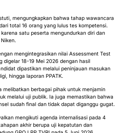
iastuti, mengungkapkan bahwa tahap wawancara
dari total 16 orang yang lulus tes kompetensi.
 karena satu peserta mengundurkan diri dan
r Niken.
engan mengintegrasikan nilai Assessment Test
 digelar 18-19 Mei 2026 dengan hasil
kandidat dipastikan melalui peninjauan masukan
digi, hingga laporan PPATK.
melibatkan berbagai pihak untuk menjamin
uk melalui uji publik. Ia juga memastikan bahwa
sel sudah final dan tidak dapat diganggu gugat.
walkan mengikuti agenda internalisasi pada 4
tahapan akhir berupa uji kepatutan dan
 Gedung GPO LPP TVRI pada 5 Juni 2026.