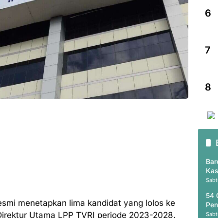
6
7
8
Bar
Kas
Sabt
54 
 resmi menetapkan lima kandidat yang lolos ke
Pen
Direktur Utama LPP TVRI periode 2023-2028.
Sabt