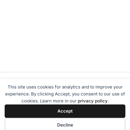
This site uses cookies for analytics and to improve your
experience. By clicking Accept, you consent to our use of
cookies. Learn more in our
privacy policy
.
Tentang Kami
Redaksi
Disclaimer
Privacy Policy
Accept
Terms of Service
Pedoman Media Siber
2024 - Sumbarbisnis.com
Decline