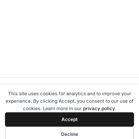
This site uses cookies for analytics and to improve your
experience. By clicking Accept, you consent to our use of
cookies. Learn more in our
privacy policy
.
Tentang Kami
Redaksi
Disclaimer
Privacy Policy
Accept
Terms of Service
Pedoman Media Siber
2024 - Sumbarbisnis.com
Decline