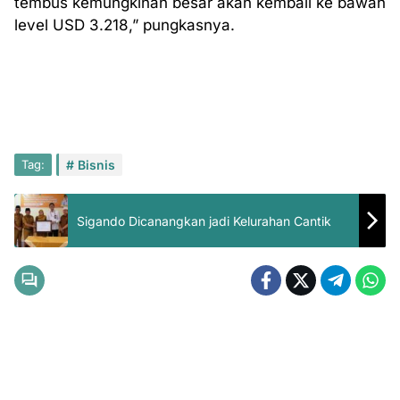
tembus kemungkinan besar akan kembali ke bawah
level USD 3.218,” pungkasnya.
Tag:
Bisnis
Sigando Dicanangkan jadi Kelurahan Cantik