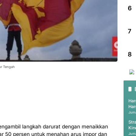
6
7
8
ur Tengah
Har
Har
Juma
Str
engambil langkah darurat dengan menaikkan
Kin
Val
r 50 persen untuk menahan arus impor dan
Juma