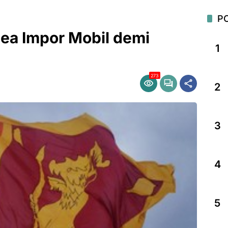
P
Bea Impor Mobil demi
1
273
2
3
4
5