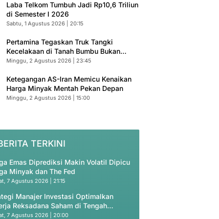
Laba Telkom Tumbuh Jadi Rp10,6 Triliun
di Semester I 2026
Sabtu, 1 Agustus 2026 | 20:15
Pertamina Tegaskan Truk Tangki
Kecelakaan di Tanah Bumbu Bukan
Armada Resmi
Minggu, 2 Agustus 2026 | 23:45
Ketegangan AS-Iran Memicu Kenaikan
Harga Minyak Mentah Pekan Depan
Minggu, 2 Agustus 2026 | 15:00
BERITA TERKINI
ga Emas Diprediksi Makin Volatil Dipicu
ga Minyak dan The Fed
t, 7 Agustus 2026 | 21:15
ategi Manajer Investasi Optimalkan
erja Reksadana Saham di Tengah
uasi Murah
t, 7 Agustus 2026 | 20:00