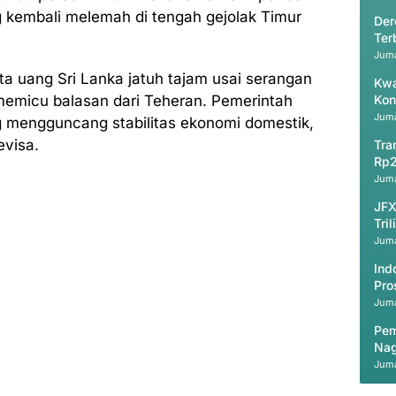
kembali melemah di tengah gejolak Timur
Der
Ter
Juma
ata uang Sri Lanka jatuh tajam usai serangan
Kwa
 memicu balasan dari Teheran. Pemerintah
Kon
Juma
ung mengguncang stabilitas ekonomi domestik,
evisa.
Tra
Rp2
Juma
JFX
Tri
Juma
Ind
Pro
Juma
Pem
Nag
Juma