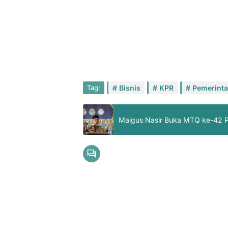
Tag:
Bisnis
KPR
Pemerint
Maigus Nasir Buka MTQ ke-42 