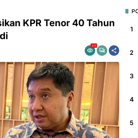
P
sikan KPR Tenor 40 Tahun
1
di
371
2
3
4
5