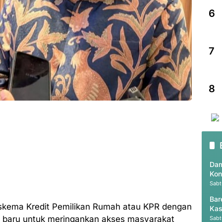
6
7
8
Dam
Kon
Sabt
Bar
skema Kredit Pemilikan Rumah atau KPR dengan
Kas
i baru untuk meringankan akses masyarakat
Sabt