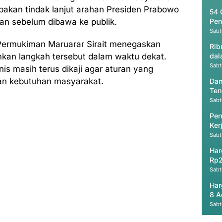
upakan tindak lanjut arahan Presiden Prabowo
54 
kan sebelum dibawa ke publik.
Pen
Sabt
ermukiman Maruarar Sirait menegaskan
Rib
an langkah tersebut dalam waktu dekat.
dal
Sabt
is masih terus dikaji agar aturan yang
an kebutuhan masyarakat.
Dan
Ten
Sabt
Per
Ker
Ak
Sabt
Har
Rp2
Sabt
Har
8 A
Sabt