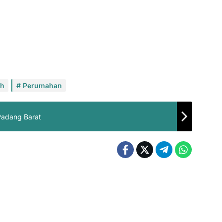
ah
Perumahan
Padang Barat