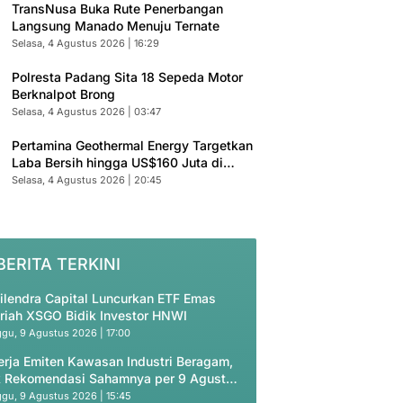
TransNusa Buka Rute Penerbangan
Langsung Manado Menuju Ternate
Selasa, 4 Agustus 2026 | 16:29
Polresta Padang Sita 18 Sepeda Motor
Berknalpot Brong
Selasa, 4 Agustus 2026 | 03:47
Pertamina Geothermal Energy Targetkan
Laba Bersih hingga US$160 Juta di
2026
Selasa, 4 Agustus 2026 | 20:45
BERITA TERKINI
ilendra Capital Luncurkan ETF Emas
riah XSGO Bidik Investor HNWI
gu, 9 Agustus 2026 | 17:00
erja Emiten Kawasan Industri Beragam,
 Rekomendasi Sahamnya per 9 Agustus
26
gu, 9 Agustus 2026 | 15:45