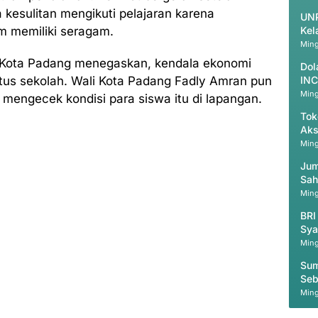
esulitan mengikuti pelajaran karena
UNP
 memiliki seragam.
Kel
Ming
 Kota Padang menegaskan, kendala ekonomi
Dol
utus sekolah. Wali Kota Padang Fadly Amran pun
INC
Ming
 mengecek kondisi para siswa itu di lapangan.
Tok
Aks
Ming
Jum
Sah
Ming
BRI
Sya
Ming
Sum
Seb
Mas
Ming