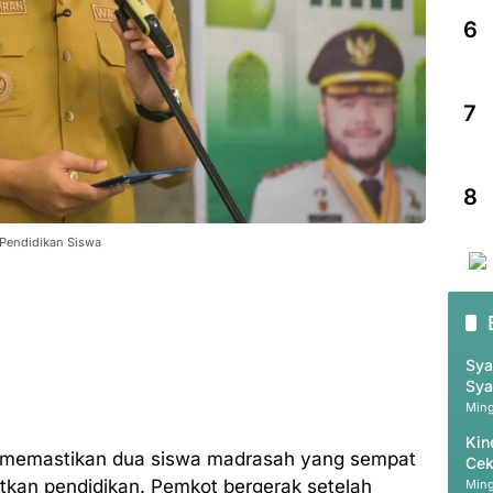
6
7
8
 Pendidikan Siswa
Sya
Sya
Ming
Kin
 memastikan dua siswa madrasah yang sempat
Cek
20
utkan pendidikan. Pemkot bergerak setelah
Ming