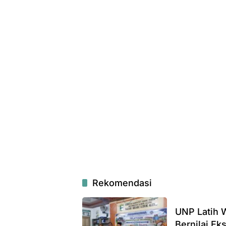
Rekomendasi
UNP Latih 
Bernilai Ek