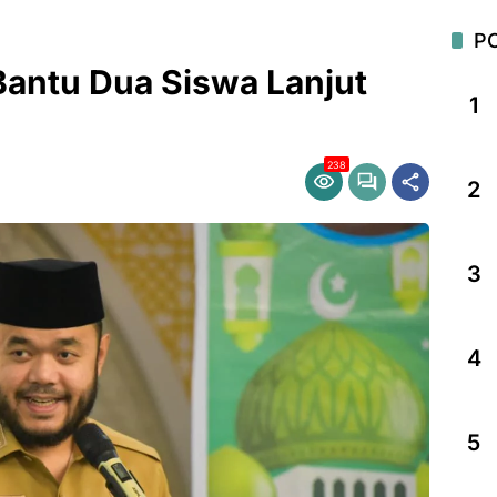
P
antu Dua Siswa Lanjut
1
238
2
3
4
5