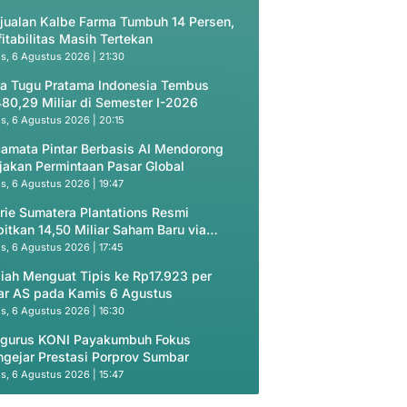
jualan Kalbe Farma Tumbuh 14 Persen,
fitabilitas Masih Tertekan
s, 6 Agustus 2026 | 21:30
a Tugu Pratama Indonesia Tembus
80,29 Miliar di Semester I-2026
s, 6 Agustus 2026 | 20:15
amata Pintar Berbasis AI Mendorong
jakan Permintaan Pasar Global
s, 6 Agustus 2026 | 19:47
rie Sumatera Plantations Resmi
bitkan 14,50 Miliar Saham Baru via
vate Placement
s, 6 Agustus 2026 | 17:45
iah Menguat Tipis ke Rp17.923 per
ar AS pada Kamis 6 Agustus
s, 6 Agustus 2026 | 16:30
gurus KONI Payakumbuh Fokus
gejar Prestasi Porprov Sumbar
s, 6 Agustus 2026 | 15:47