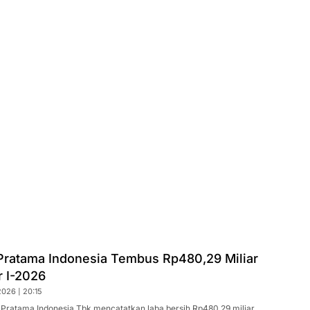
Pratama Indonesia Tembus Rp480,29 Miliar
r I-2026
026 | 20:15
 Pratama Indonesia Tbk mencatatkan laba bersih Rp480,29 miliar