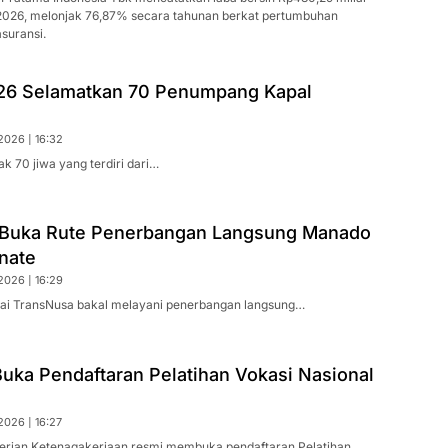
2026, melonjak 76,87% secara tahunan berkat pertumbuhan
suransi.
26 Selamatkan 70 Penumpang Kapal
2026 | 16:32
k 70 jiwa yang terdiri dari…
Buka Rute Penerbangan Langsung Manado
nate
2026 | 16:29
ai TransNusa bakal melayani penerbangan langsung…
uka Pendaftaran Pelatihan Vokasi Nasional
2026 | 16:27
erian Ketenagakerjaan resmi membuka pendaftaran Pelatihan…