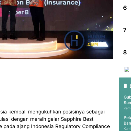
6
7
8
Gub
Sun
Kami
nesia kembali mengukuhkan posisinya sebagai
Pel
ulasi dengan meraih gelar Sapphire Best
Ban
ce pada ajang Indonesia Regulatory Compliance
Kami