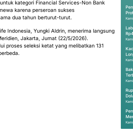
ntuk kategori Financial Services-Non Bank
Pen
timewa karena perseroan sukses
Pro
ama dua tahun berturut-turut.
Kami
Lab
ife Indonesia, Yungki Aldrin, menerima langsung
Rp4
eridien, Jakarta, Jumat (22/5/2026).
Kami
alui proses seleksi ketat yang melibatkan 131
Kac
 berbeda.
Lon
Kami
Bak
Ter
Pri
Kami
Rup
Dol
Kami
Pen
Men
Kami