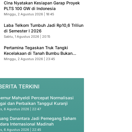
Cina Nyatakan Kesiapan Garap Proyek
PLTS 100 GW di Indonesia
Minggu, 2 Agustus 2026 | 18:45
Laba Telkom Tumbuh Jadi Rp10,6 Triliun
di Semester I 2026
Sabtu, 1 Agustus 2026 | 20:15
Pertamina Tegaskan Truk Tangki
Kecelakaan di Tanah Bumbu Bukan
Armada Resmi
Minggu, 2 Agustus 2026 | 23:45
BERITA TERKINI
ernur Mahyeldi Percepat Normalisasi
gai dan Perbaikan Tanggul Kuranji
s, 6 Agustus 2026 | 22:47
uang Danantara Jadi Pemegang Saham
dara Internasional Madinah
s, 6 Agustus 2026 | 22:45