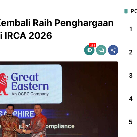
P
 Kembali Raih Penghargaan
1
i IRCA 2026
288
2
3
4
5