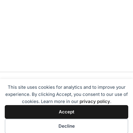
This site uses cookies for analytics and to improve your
experience. By clicking Accept, you consent to our use of
cookies. Learn more in our
privacy policy
.
Tentang Kami
Redaksi
Disclaimer
Privacy Policy
Accept
Terms of Service
Pedoman Media Siber
2024 - Sumbarbisnis.com
Decline