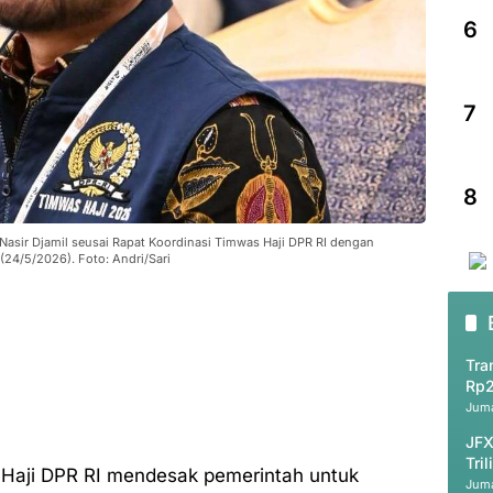
6
7
8
asir Djamil seusai Rapat Koordinasi Timwas Haji DPR RI dengan
(24/5/2026). Foto: Andri/Sari
Tra
Rp2
Juma
JFX
Tri
Haji DPR RI mendesak pemerintah untuk
Juma