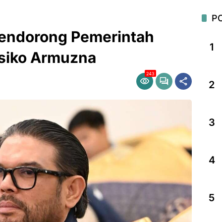
P
endorong Pemerintah
1
isiko Armuzna
243
2
3
4
5