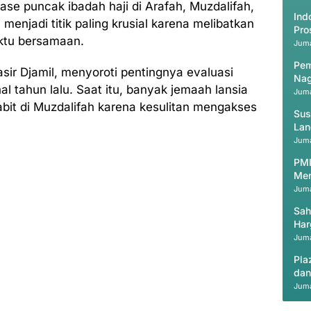
fase puncak ibadah haji di Arafah, Muzdalifah,
Ind
 menjadi titik paling krusial karena melibatkan
Pro
aktu bersamaan.
Juma
Pem
sir Djamil, menyoroti pentingnya evaluasi
Nag
l tahun lalu. Saat itu, banyak jemaah lansia
Juma
abit di Muzdalifah karena kesulitan mengakses
Sus
Lan
Juma
PMI
Men
Juma
Sah
Har
Juma
Pla
dan
Juma