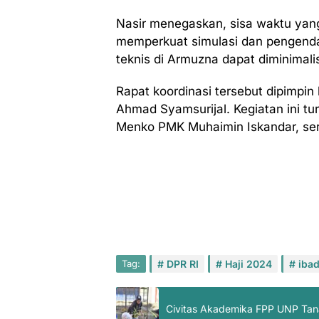
Nasir menegaskan, sisa waktu yang
memperkuat simulasi dan pengendali
teknis di Armuzna dapat diminima
Rapat koordinasi tersebut dipimpi
Ahmad Syamsurijal. Kegiatan ini tur
Menko PMK Muhaimin Iskandar, sert
Tag:
DPR RI
Haji 2024
ibad
Civitas Akademika FPP UNP Tan