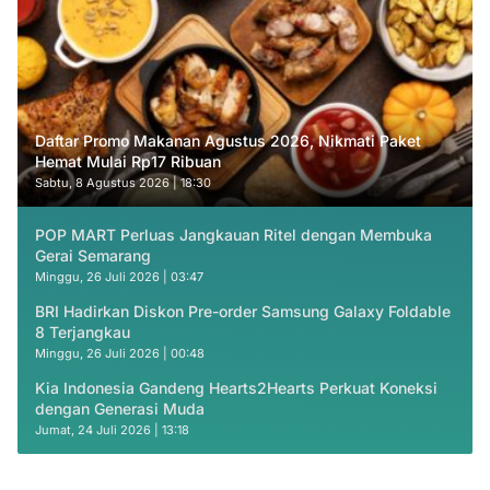
Daftar Promo Makanan Agustus 2026, Nikmati Paket
Hemat Mulai Rp17 Ribuan
Sabtu, 8 Agustus 2026 | 18:30
POP MART Perluas Jangkauan Ritel dengan Membuka
Gerai Semarang
Minggu, 26 Juli 2026 | 03:47
BRI Hadirkan Diskon Pre-order Samsung Galaxy Foldable
8 Terjangkau
Minggu, 26 Juli 2026 | 00:48
Kia Indonesia Gandeng Hearts2Hearts Perkuat Koneksi
dengan Generasi Muda
Jumat, 24 Juli 2026 | 13:18