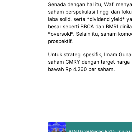
Senada dengan hal itu, Wafi meny
saham berspekulasi tinggi dan foku
laba solid, serta *dividend yield* 
besar seperti BBCA dan BMRI dinila
*oversold*. Selain itu, saham kom
prospektif.
Untuk strategi spesifik, Imam Gun
saham CMRY dengan target harga R
bawah Rp 4.260 per saham.
BTN Danai Pindad Rp1,5 Triliun u