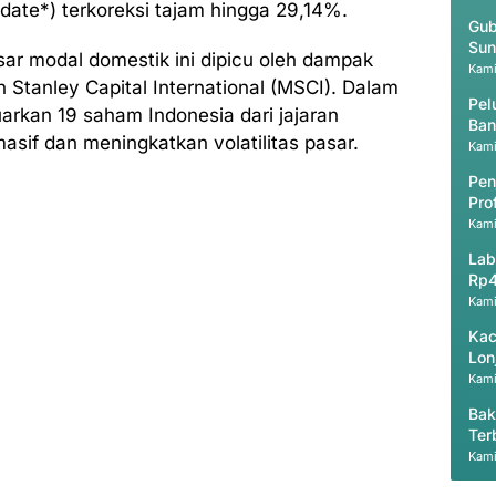
 date*) terkoreksi tajam hingga 29,14%.
Gub
Sun
ar modal domestik ini dipicu oleh dampak
Kami
n Stanley Capital International (MSCI). Dalam
Pel
arkan 19 saham Indonesia dari jajaran
Ban
asif dan meningkatkan volatilitas pasar.
Kami
Pen
Pro
Kami
Lab
Rp4
Kami
Kac
Lon
Kami
Bak
Ter
Pri
Kami