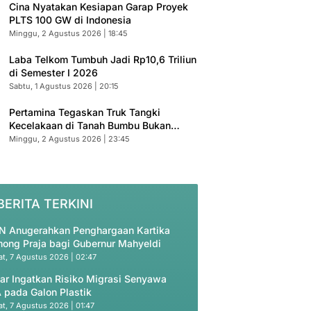
Cina Nyatakan Kesiapan Garap Proyek
PLTS 100 GW di Indonesia
Minggu, 2 Agustus 2026 | 18:45
Laba Telkom Tumbuh Jadi Rp10,6 Triliun
di Semester I 2026
Sabtu, 1 Agustus 2026 | 20:15
Pertamina Tegaskan Truk Tangki
Kecelakaan di Tanah Bumbu Bukan
Armada Resmi
Minggu, 2 Agustus 2026 | 23:45
BERITA TERKINI
N Anugerahkan Penghargaan Kartika
ong Praja bagi Gubernur Mahyeldi
t, 7 Agustus 2026 | 02:47
ar Ingatkan Risiko Migrasi Senyawa
 pada Galon Plastik
t, 7 Agustus 2026 | 01:47