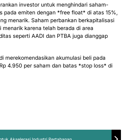
arankan investor untuk menghindari saham-
s pada emiten dengan *free float* di atas 15%,
yang menarik. Saham perbankan berkapitalisasi
i menarik karena telah berada di area
oditas seperti AADI dan PTBA juga dianggap
adi merekomendasikan akumulasi beli pada
p 4.950 per saham dan batas *stop loss* di
ntuk Akselerasi Industri Pertahanan