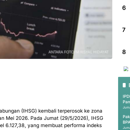
6
7
8
IPD
Pam
Juma
bungan (IHSG) kembali terperosok ke zona
Pak
an Mei 2026. Pada Jumat (29/5/2026), IHSG
BPA
vel 6.127,38, yang membuat performa indeks
Juma