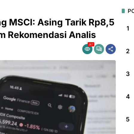
P
g MSCI: Asing Tarik Rp8,5
1
am Rekomendasi Analis
267
2
3
4
5