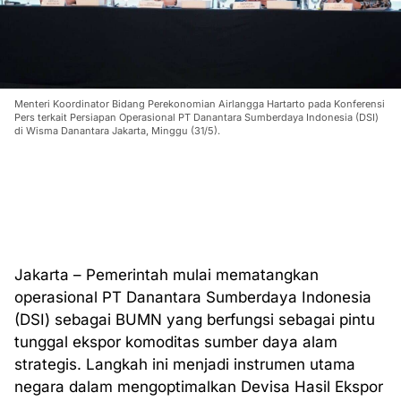
Menteri Koordinator Bidang Perekonomian Airlangga Hartarto pada Konferensi
Pers terkait Persiapan Operasional PT Danantara Sumberdaya Indonesia (DSI)
di Wisma Danantara Jakarta, Minggu (31/5).
Jakarta – Pemerintah mulai mematangkan
operasional PT Danantara Sumberdaya Indonesia
(DSI) sebagai BUMN yang berfungsi sebagai pintu
tunggal ekspor komoditas sumber daya alam
strategis. Langkah ini menjadi instrumen utama
negara dalam mengoptimalkan Devisa Hasil Ekspor