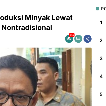
P
roduksi Minyak Lewat
1
 Nontradisional
420
2
3
4
5