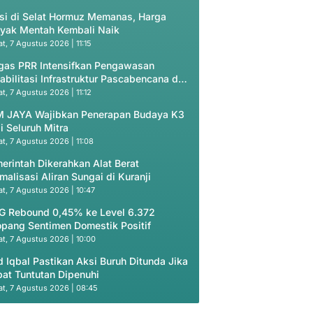
si di Selat Hormuz Memanas, Harga
yak Mentah Kembali Naik
t, 7 Agustus 2026 | 11:15
gas PRR Intensifkan Pengawasan
abilitasi Infrastruktur Pascabencana di
eh
t, 7 Agustus 2026 | 11:12
 JAYA Wajibkan Penerapan Budaya K3
i Seluruh Mitra
t, 7 Agustus 2026 | 11:08
erintah Dikerahkan Alat Berat
malisasi Aliran Sungai di Kuranji
t, 7 Agustus 2026 | 10:47
G Rebound 0,45% ke Level 6.372
opang Sentimen Domestik Positif
t, 7 Agustus 2026 | 10:00
d Iqbal Pastikan Aksi Buruh Ditunda Jika
at Tuntutan Dipenuhi
t, 7 Agustus 2026 | 08:45