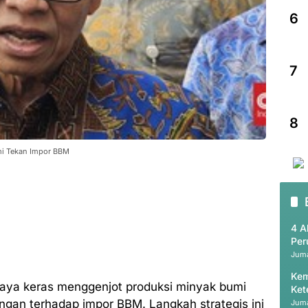
6
7
8
mi Tekan Impor BBM
4 A
Per
Juma
Kem
paya keras menggenjot produksi minyak bumi
Ket
Mo
gan terhadap impor BBM. Langkah strategis ini
Juma