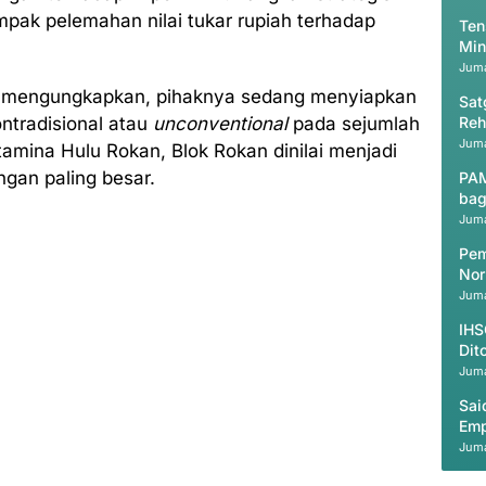
pak pelemahan nilai tukar rupiah terhadap
Ten
Min
Juma
ng mengungkapkan, pihaknya sedang menyiapkan
Sat
ontradisional atau
unconventional
pada sejumlah
Reh
Ac
Juma
tamina Hulu Rokan, Blok Rokan dinilai menjadi
gan paling besar.
PAM
bag
Juma
Pem
Nor
Juma
IHS
Dit
Juma
Sai
Emp
Juma