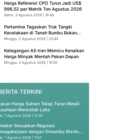
Harga Referensi CPO Turun Jadi US$
996,52 per Metrik Ton Agustus 2026
Senin, 3 Agustus 2026 | 19:45
Pertamina Tegaskan Truk Tangki
Kecelakaan di Tanah Bumbu Bukan
Armada Resmi
Minggu, 2 Agustus 2026 | 23:45
Ketegangan AS-Iran Memicu Kenaikan
Harga Minyak Mentah Pekan Depan
Minggu, 2 Agustus 2026 | 15:00
BERITA TERKINI
lasan Harga Saham Tetap Turun Meski
usahaan Mencetak Laba
t, 7 Agustus 2026 | 12:30
naker Sesuaikan Regulasi
enagakerjaan dengan Dinamika Bisnis
dern
t, 7 Agustus 2026 | 11:47