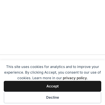
This site uses cookies for analytics and to improve your
experience. By clicking Accept, you consent to our use of
cookies. Learn more in our
privacy policy
.
Tentang Kami
Redaksi
Disclaimer
Privacy Policy
Accept
Terms of Service
Pedoman Media Siber
2024 - Sumbarbisnis.com
Decline