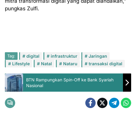
mitra transformasi digital yang dapat diandalkan,”
pungkas Zulfi.
Tag:
digital
infrastruktur
Jaringan
Lifestyle
Natal
Nataru
transaksi digital
BTN Rampungkan Spin-Off ke Bank Syariah
Nasional