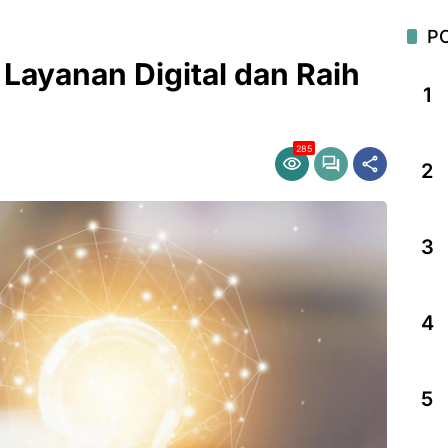
P
 Layanan Digital dan Raih
1
285
2
3
4
5