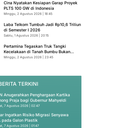
Cina Nyatakan Kesiapan Garap Proyek
PLTS 100 GW di Indonesia
Minggu, 2 Agustus 2026 | 18:45
Laba Telkom Tumbuh Jadi Rp10,6 Triliun
di Semester I 2026
Sabtu, 1 Agustus 2026 | 20:15
Pertamina Tegaskan Truk Tangki
Kecelakaan di Tanah Bumbu Bukan
Armada Resmi
Minggu, 2 Agustus 2026 | 23:45
BERITA TERKINI
N Anugerahkan Penghargaan Kartika
ong Praja bagi Gubernur Mahyeldi
t, 7 Agustus 2026 | 02:47
ar Ingatkan Risiko Migrasi Senyawa
 pada Galon Plastik
t, 7 Agustus 2026 | 01:47