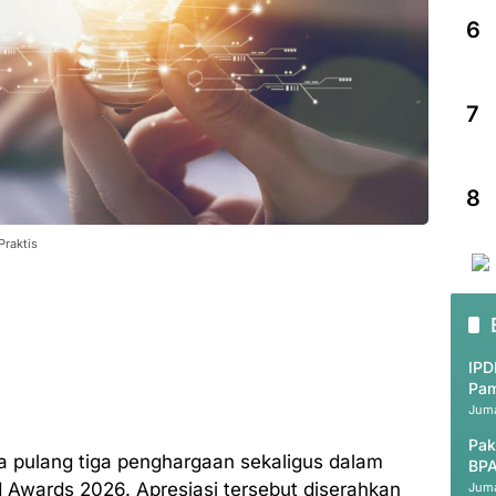
6
7
8
Praktis
IPD
Pam
Juma
Pak
a pulang tiga penghargaan sekaligus dalam
BPA
nd Awards 2026. Apresiasi tersebut diserahkan
Juma