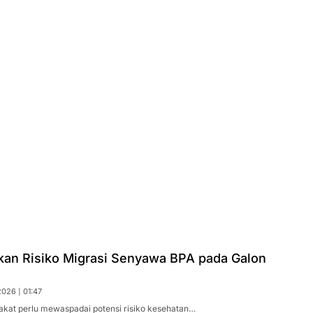
tkan Risiko Migrasi Senyawa BPA pada Galon
026 | 01:47
akat perlu mewaspadai potensi risiko kesehatan…