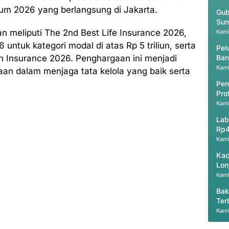
rum 2026 yang berlangsung di Jakarta.
Gub
Sun
an meliputi The 2nd Best Life Insurance 2026,
Kami
untuk kategori modal di atas Rp 5 triliun, serta
Pel
th Insurance 2026. Penghargaan ini menjadi
Ban
Kami
aan dalam menjaga tata kelola yang baik serta
Pen
Pro
Kami
Lab
Rp4
Kami
Kac
Lon
Kami
Bak
Ter
Pri
Kami