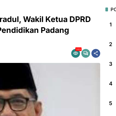
P
adul, Wakil Ketua DPRD
1
 Pendidikan Padang
2
333
3
4
5