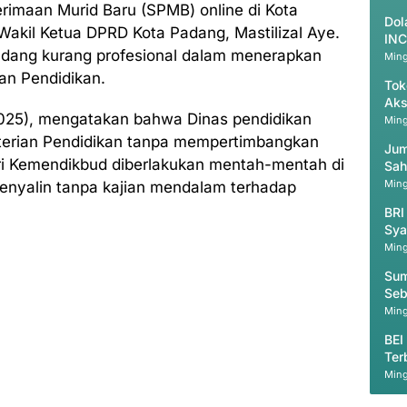
imaan Murid Baru (SPMB) online di Kota
Dol
Wakil Ketua DPRD Kota Padang, Mastilizal Aye.
INC
padang kurang profesional dalam menerapkan
Ming
an Pendidikan.
Tok
Aks
2025), mengatakan bahwa Dinas pendidikan
Ming
terian Pendidikan tanpa mempertimbangkan
Jum
dari Kemendikbud diberlakukan mentah-mentah di
Sah
Ming
enyalin tanpa kajian mendalam terhadap
BRI
Sya
Ming
Sum
Seb
Mas
Ming
BEI
Ter
Ming