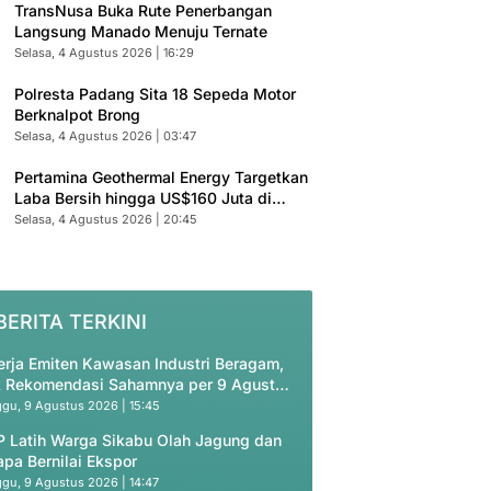
TransNusa Buka Rute Penerbangan
Langsung Manado Menuju Ternate
Selasa, 4 Agustus 2026 | 16:29
Polresta Padang Sita 18 Sepeda Motor
Berknalpot Brong
Selasa, 4 Agustus 2026 | 03:47
Pertamina Geothermal Energy Targetkan
Laba Bersih hingga US$160 Juta di
2026
Selasa, 4 Agustus 2026 | 20:45
BERITA TERKINI
erja Emiten Kawasan Industri Beragam,
 Rekomendasi Sahamnya per 9 Agustus
26
gu, 9 Agustus 2026 | 15:45
 Latih Warga Sikabu Olah Jagung dan
apa Bernilai Ekspor
gu, 9 Agustus 2026 | 14:47